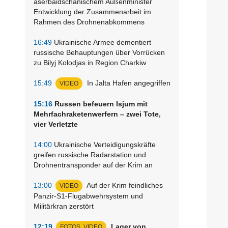
aserbaidschanischem Außenminister
Entwicklung der Zusammenarbeit im
Rahmen des Drohnenabkommens
16:49
Ukrainische Armee dementiert
russische Behauptungen über Vorrücken
zu Bilyj Kolodjas in Region Charkiw
15:49
In Jalta Hafen angegriffen
VIDEO
15:16
Russen befeuern Isjum mit
Mehrfachraketenwerfern – zwei Tote,
vier Verletzte
14:00
Ukrainische Verteidigungskräfte
greifen russische Radarstation und
Drohnentransponder auf der Krim an
13:00
Auf der Krim feindliches
VIDEO
Panzir-S1-Flugabwehrsystem und
Militärkran zerstört
12:19
Lager von
FOTOS, VIDEO