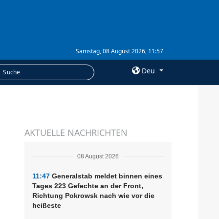
Samstag, 08 August 2026, 11:57
Deu
×
LEISTUNGEN
AKTUELLE NACHRICHTEN
Abonnement
Fotobank
08 August 2026
11:47
Generalstab meldet binnen eines
Tages 223 Gefechte an der Front,
Richtung Pokrowsk nach wie vor die
heißeste