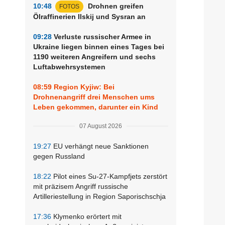
10:48
Drohnen greifen
FOTOS
Ölraffinerien Ilskij und Sysran an
09:28
Verluste russischer Armee in
Ukraine liegen binnen eines Tages bei
1190 weiteren Angreifern und sechs
Luftabwehrsystemen
08:59
Region Kyjiw: Bei
Drohnenangriff drei Menschen ums
Leben gekommen, darunter ein Kind
07 August 2026
19:27
EU verhängt neue Sanktionen
gegen Russland
18:22
Pilot eines Su-27-Kampfjets zerstört
mit präzisem Angriff russische
Artilleriestellung in Region Saporischschja
17:36
Klymenko erörtert mit