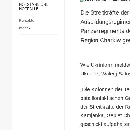
Gesellschaft und Kultur
NOTSTAND UND
NOTFÄLLE
Die Streitkräfte d
Sport
Kontakte
Ausbildungsregimen
Kriminalität
mehr
»
Panzerregiments de
Notstand und Notfälle
Region Charkiw ges
Wie Ukrinform meldet,
Ukraine, Walerij Sal
„Die Kolonnen der Te
bataillontaktischen 
der Streitkräfte der 
Kamjanka, Gebiet Ch
geschickt aufgehalten