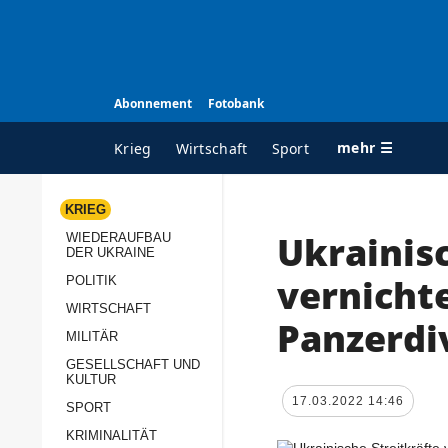
Abonnement
Fotobank
mehr ☰
Krieg
Wirtschaft
Sport
KRIEG
Ukrainisc
WIEDERAUFBAU
ALLE RUBRIKEN
A
DER UKRAINE
Krieg
Ü
vernichte
POLITIK
Wiederaufbau der
K
WIRTSCHAFT
Panzerdi
Ukraine
MILITÄR
s
Politik
GESELLSCHAFT UND
P
KULTUR
Wirtschaft
u
17.03.2022 14:46
SPORT
p
Militär
KRIMINALITÄT
D