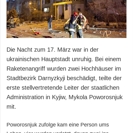
Gesellschaft und
Kultur
Sport
Kriminalität
Notstand und
Notfälle
Die Nacht zum 17. März war in der
ZUSÄTZLICH
LEISTUNGEN
ukrainischen Hauptstadt unruhig. Bei einem
Veröffentlichungen
Abonnement
Raketenangriff wurden zwei Hochhäuser im
Interview
Fotobank
Stadtbezirk Darnyzkyji beschädigt, teilte der
Fotos
erste stellvertretende Leiter der staatlichen
Video
Administration in Kyjiw, Mykola Poworosnjuk
mit.
Poworosnjuk zufolge kam eine Person ums