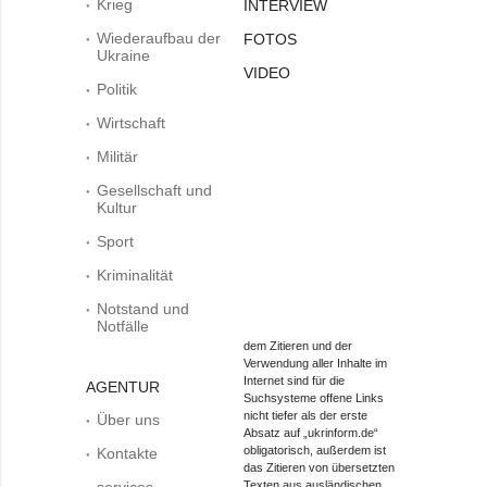
Krieg
INTERVIEW
Wiederaufbau der
FOTOS
Ukraine
VIDEO
Politik
Wirtschaft
Militär
Gesellschaft und
Kultur
Sport
Kriminalität
Notstand und
Notfälle
dem Zitieren und der
Verwendung aller Inhalte im
Internet sind für die
AGENTUR
Suchsysteme offene Links
nicht tiefer als der erste
Über uns
Absatz auf „ukrinform.de“
obligatorisch, außerdem ist
Kontakte
das Zitieren von übersetzten
services
Texten aus ausländischen