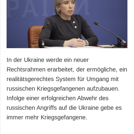
Gesellschaft und
Kultur
Sport
Kriminalität
Notstand und
Notfälle
ZUSÄTZLICH
LEISTUNGEN
In der Ukraine werde ein neuer
Veröffentlichungen
Abonnement
Rechtsrahmen erarbeitet, der ermögliche, ein
Interview
Fotobank
realitätsgerechtes System für Umgang mit
Fotos
russischen Kriegsgefangenen aufzubauen.
Video
Infolge einer erfolgreichen Abwehr des
russischen Angriffs auf die Ukraine gebe es
immer mehr Kriegsgefangene.