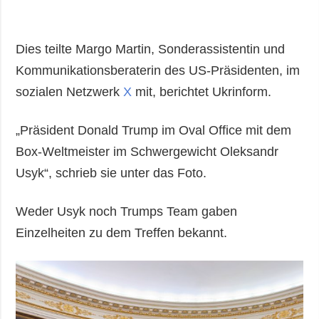
Gesellschaft und
Kultur
Sport
Dies teilte Margo Martin, Sonderassistentin und
Kriminalität
Kommunikationsberaterin des US-Präsidenten, im
sozialen Netzwerk
Notstand und
X
mit, berichtet Ukrinform.
Notfälle
„Präsident Donald Trump im Oval Office mit dem
ZUSÄTZLICH
LEISTUNGEN
Box-Weltmeister im Schwergewicht Oleksandr
Veröffentlichungen
Abonnement
Usyk“, schrieb sie unter das Foto.
Interview
Fotobank
Fotos
Weder Usyk noch Trumps Team gaben
Video
Einzelheiten zu dem Treffen bekannt.