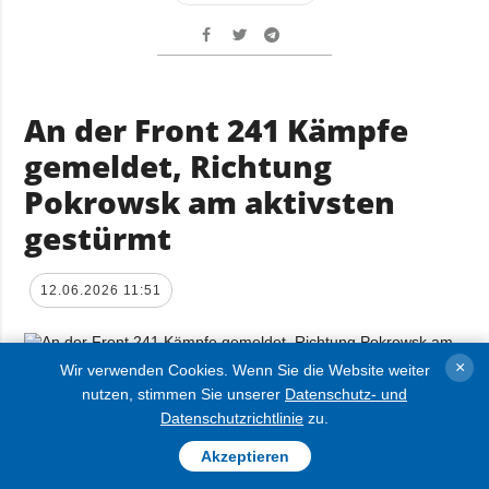
An der Front 241 Kämpfe
gemeldet, Richtung
Pokrowsk am aktivsten
gestürmt
12.06.2026 11:51
×
Wir verwenden Cookies. Wenn Sie die Website weiter
nutzen, stimmen Sie unserer
Datenschutz- und
An der Front kam es am vergangenen Tag,
Datenschutzrichtlinie
zu.
dem 11. Juni, zu 241 Gefechten zwischen
Akzeptieren
den ukrainischen Streitkräften und den