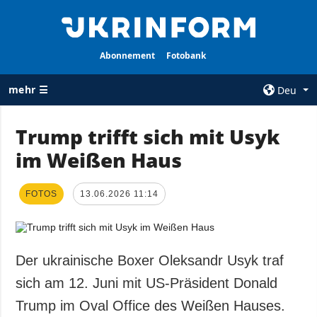
Abonnement
Fotobank
mehr ☰
Deu
×
Trump trifft sich mit Usyk
im Weißen Haus
ALLE
AGENTUR
RUBRIKEN
Über uns
FOTOS
Krieg
13.06.2026 11:14
Kontakte
Wiederaufbau
services
der Ukraine
Politik zur
Politik
Der ukrainische Boxer Oleksandr Usyk traf
Vertraulichkeit
und zum Schutz
Wirtschaft
sich am 12. Juni mit US-Präsident Donald
personenbezogener
Militär
Trump im Oval Office des Weißen Hauses.
Daten