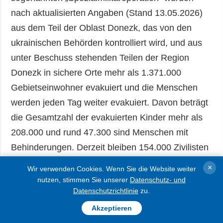
nach aktualisierten Angaben (Stand 13.05.2026)
aus dem Teil der Oblast Donezk, das von den
ukrainischen Behörden kontrolliert wird, und aus
unter Beschuss stehenden Teilen der Region
Donezk in sichere Orte mehr als 1.371.000
Gebietseinwohner evakuiert und die Menschen
werden jeden Tag weiter evakuiert. Davon beträgt
die Gesamtzahl der evakuierten Kinder mehr als
208.000 und rund 47.300 sind Menschen mit
Behinderungen. Derzeit bleiben 154.000 Zivilisten
in der von den ukrainischen Behörden
×
Wir verwenden Cookies. Wenn Sie die Website weiter
kontrollierten Region, 8.800 von ihnen sind Kinder.
nutzen, stimmen Sie unserer
Datenschutz- und
Datenschutzrichtlinie
zu.
In der Region Donezk (es sind 20 Gemeinden)
Akzeptieren
befinden sich derzeit noch 18.000 Zivilisten im