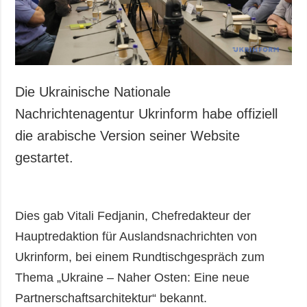
Gesellschaft und
Kultur
Sport
Kriminalität
Notstand und
Die Ukrainische Nationale
Notfälle
Nachrichtenagentur Ukrinform habe offiziell
ZUSÄTZLICH
LEISTUNGEN
die arabische Version seiner Website
Veröffentlichungen
Abonnement
gestartet.
Interview
Fotobank
Fotos
Dies gab Vitali Fedjanin, Chefredakteur der
Video
Hauptredaktion für Auslandsnachrichten von
Ukrinform, bei einem Rundtischgespräch zum
Thema „Ukraine – Naher Osten: Eine neue
Partnerschaftsarchitektur“ bekannt.