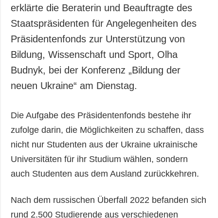
Gesellschaft und
erklärte die Beraterin und Beauftragte des
Kultur
Staatspräsidenten für Angelegenheiten des
Sport
Präsidentenfonds zur Unterstützung von
Kriminalität
Bildung, Wissenschaft und Sport, Olha
Notstand und
Budnyk, bei der Konferenz „Bildung der
Notfälle
neuen Ukraine“ am Dienstag.
ZUSÄTZLICH
LEISTUNGEN
Veröffentlichungen
Abonnement
Die Aufgabe des Präsidentenfonds bestehe ihr
Interview
Fotobank
zufolge darin, die Möglichkeiten zu schaffen, dass
Fotos
nicht nur Studenten aus der Ukraine ukrainische
Video
Universitäten für ihr Studium wählen, sondern
auch Studenten aus dem Ausland zurückkehren.
Nach dem russischen Überfall 2022 befanden sich
rund 2.500 Studierende aus verschiedenen