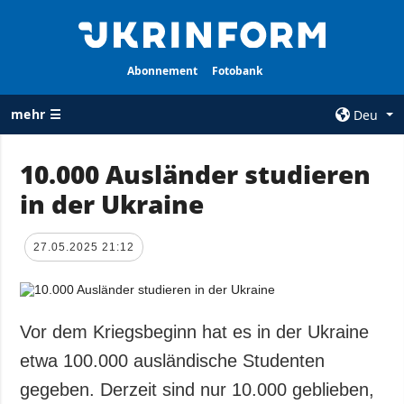
Abonnement
Fotobank
mehr ☰
Deu
×
10.000 Ausländer studieren
in der Ukraine
ALLE
AGENTUR
RUBRIKEN
Über uns
27.05.2025 21:12
Krieg
Kontakte
Wiederaufbau
services
der Ukraine
Politik zur
Politik
Vor dem Kriegsbeginn hat es in der Ukraine
Vertraulichkeit
und zum Schutz
Wirtschaft
etwa 100.000 ausländische Studenten
personenbezogener
Militär
gegeben. Derzeit sind nur 10.000 geblieben,
Daten