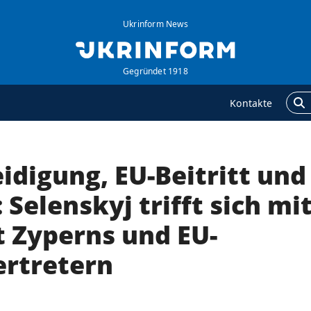
Ukrinform News
Gegründet 1918
Kontakte
idigung, EU-Beitritt und
GENTUR
ZUSÄTZLICH
ber uns
Veröffentlichungen
 Selenskyj trifft sich mi
ontakte
Interview
t Zyperns und EU-
ervices
Fotos
ertretern
olitik zur Vertraulichkeit
Video
nd zum Schutz
ersonenbezogener
aten