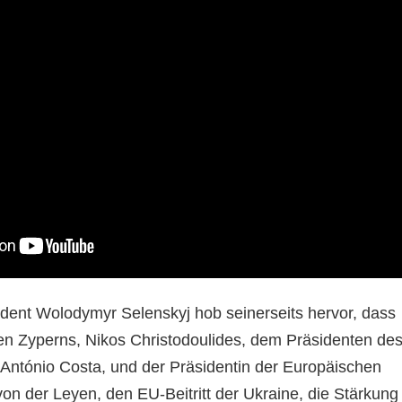
ident Wolodymyr Selenskyj hob seinerseits hervor, dass
en Zyperns, Nikos Christodoulides, dem Präsidenten de
António Costa, und der Präsidentin der Europäischen
on der Leyen, den EU-Beitritt der Ukraine, die Stärkung