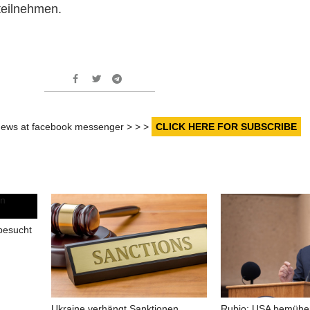
teilnehmen.
r news at facebook messenger > > >
CLICK HERE FOR SUBSCRIBE
besucht
Ukraine verhängt Sanktionen
Rubio: USA bemühe