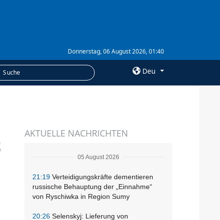
Donnerstag, 06 August 2026, 01:40
Deu
×
LEISTUNGEN
AKTUELLE NACHRICHTEN
Abonnement
t
Fotobank
05 August 2026
21:19
Verteidigungskräfte dementieren
russische Behauptung der „Einnahme“
von Ryschiwka in Region Sumy
20:26
Selenskyj: Lieferung von