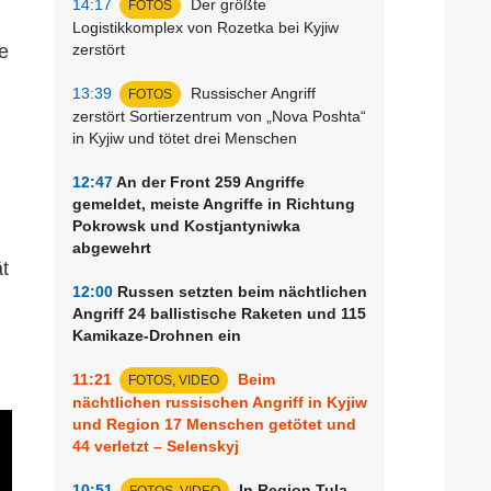
14:17
Der größte
FOTOS
Logistikkomplex von Rozetka bei Kyjiw
e
zerstört
13:39
Russischer Angriff
FOTOS
zerstört Sortierzentrum von „Nova Poshta“
in Kyjiw und tötet drei Menschen
12:47
An der Front 259 Angriffe
gemeldet, meiste Angriffe in Richtung
Pokrowsk und Kostjantyniwka
abgewehrt
ät
12:00
Russen setzten beim nächtlichen
Angriff 24 ballistische Raketen und 115
Kamikaze-Drohnen ein
11:21
Beim
FOTOS, VIDEO
nächtlichen russischen Angriff in Kyjiw
und Region 17 Menschen getötet und
44 verletzt – Selenskyj
10:51
In Region Tula
FOTOS, VIDEO