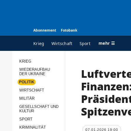
Abonnement
Fotobank
mehr ☰
Krieg
Wirtschaft
Sport
KRIEG
Luftverte
WIEDERAUFBAU
ALLE RUBRIKEN
A
DER UKRAINE
Krieg
Ü
Finanzen:
POLITIK
Wiederaufbau der
K
WIRTSCHAFT
Präsiden
Ukraine
MILITÄR
s
Politik
Spitzenv
GESELLSCHAFT UND
P
KULTUR
Wirtschaft
u
SPORT
p
Militär
KRIMINALITÄT
D
07.01.2026 19:00