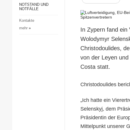
Gesellschaft und Kultur
NOTSTAND UND
NOTFÄLLE
Sport
Kontakte
Kriminalität
mehr
»
In Zypern fand ein
Notstand und Notfälle
Wolodymyr Selensk
Christodoulides, d
von der Leyen und
Costa statt.
Christodoulides beri
„Ich hatte ein Vierer
Selenskyj, dem Präsi
Präsidentin der Euro
Mittelpunkt unserer 