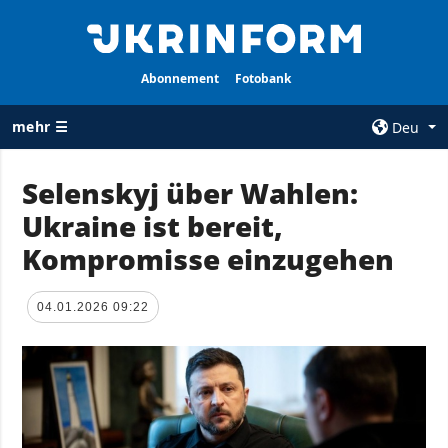
Abonnement
Fotobank
mehr ☰
Deu
×
Selenskyj über Wahlen:
Ukraine ist bereit,
ALLE
AGENTUR
RUBRIKEN
Kompromisse einzugehen
Über uns
Krieg
Kontakte
Wiederaufbau
04.01.2026 09:22
services
der Ukraine
Politik zur
Politik
Vertraulichkeit
und zum Schutz
Wirtschaft
personenbezogener
Militär
Daten