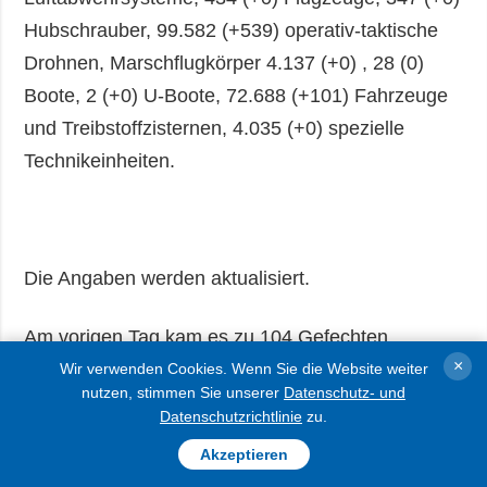
Hubschrauber, 99.582 (+539) operativ-taktische
Drohnen, Marschflugkörper 4.137 (+0) , 28 (0)
Boote, 2 (+0) U-Boote, 72.688 (+101) Fahrzeuge
und Treibstoffzisternen, 4.035 (+0) spezielle
Technikeinheiten.
Die Angaben werden aktualisiert.
Am vorigen Tag kam es zu 104 Gefechten
×
zwischen den ukrainischen Truppen und
Wir verwenden Cookies. Wenn Sie die Website weiter
nutzen, stimmen Sie unserer
Datenschutz- und
russischen Besatzern an der Front – Stand 22:00
Datenschutzrichtlinie
zu.
Uhr, Freitag, 2. Januar.
Akzeptieren