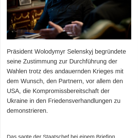
Gesellschaft und
Kultur
Sport
Kriminalität
Notstand und
Notfälle
Präsident Wolodymyr Selenskyj begründete
ZUSÄTZLICH
LEISTUNGEN
seine Zustimmung zur Durchführung der
Veröffentlichungen
Abonnement
Wahlen trotz des andauernden Krieges mit
Interview
Fotobank
dem Wunsch, den Partnern, vor allem den
Fotos
USA, die Kompromissbereitschaft der
Video
Ukraine in den Friedensverhandlungen zu
demonstrieren.
Das sagte der Staatschef bei einem Briefing,