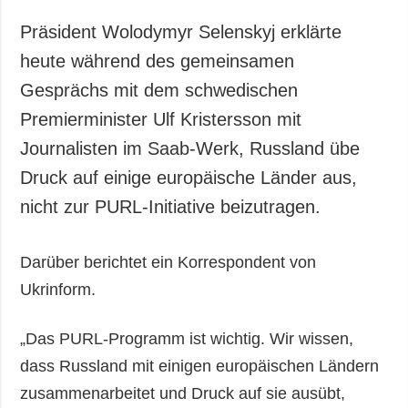
Gesellschaft und
Kultur
Präsident Wolodymyr Selenskyj erklärte
Sport
heute während des gemeinsamen
Kriminalität
Gesprächs mit dem schwedischen
Notstand und
Premierminister Ulf Kristersson mit
Notfälle
Journalisten im Saab-Werk, Russland übe
Druck auf einige europäische Länder aus,
ZUSÄTZLICH
LEISTUNGEN
Veröffentlichungen
Abonnement
nicht zur PURL-Initiative beizutragen.
Interview
Fotobank
Fotos
Darüber berichtet ein Korrespondent von
Ukrinform.
Video
„Das PURL-Programm ist wichtig. Wir wissen,
dass Russland mit einigen europäischen Ländern
zusammenarbeitet und Druck auf sie ausübt,