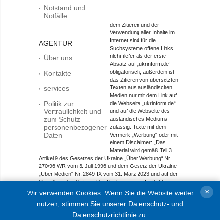
Notstand und
Notfälle
dem Zitieren und der
Verwendung aller Inhalte im
Internet sind für die
AGENTUR
Suchsysteme offene Links
nicht tiefer als der erste
Über uns
Absatz auf „ukrinform.de“
obligatorisch, außerdem ist
Kontakte
das Zitieren von übersetzten
services
Texten aus ausländischen
Medien nur mit dem Link auf
Politik zur
die Webseite „ukrinform.de“
Vertraulichkeit und
und auf die Webseite des
zum Schutz
ausländisches Mediums
personenbezogener
zulässig. Texte mit dem
Daten
Vermerk „Werbung“ oder mit
einem Disclaimer: „Das
Material wird gemäß Teil 3
Artikel 9 des Gesetzes der Ukraine „Über Werbung“ Nr.
270/96-WR vom 3. Juli 1996 und dem Gesetz der Ukraine
„Über Medien“ Nr. 2849-IX vom 31. März 2023 und auf der
Grundlage des Vertrags/der Rechnung veröffentlicht.
×
Wir verwenden Cookies. Wenn Sie die Website weiter
Objekt im Bereich Onlinemedien; Medien-ID R40-01421.
nutzen, stimmen Sie unserer
Datenschutz- und
© 2015-2026 Ukrinform. Alle Rechte sind geschützt.
Datenschutzrichtlinie
zu.