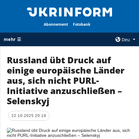
Abonnement
Fotobank
mehr ☰
Deu
×
Russland übt Druck auf
einige europäische Länder
ALLE
AGENTUR
RUBRIKEN
aus, sich nicht PURL-
Über uns
Krieg
Initiative anzuschließen –
Kontakte
Wiederaufbau
Selenskyj
services
der Ukraine
Politik zur
Politik
Vertraulichkeit
22.10.2025 20:19
und zum Schutz
Wirtschaft
personenbezogener
Militär
Daten