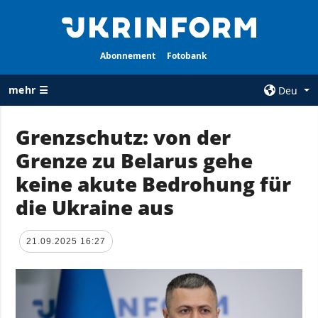
Abonnement
Fotobank
mehr ☰
Deu
×
Grenzschutz: von der
Grenze zu Belarus gehe
ALLE
AGENTUR
RUBRIKEN
keine akute Bedrohung für
Über uns
Krieg
die Ukraine aus
Kontakte
Wiederaufbau
services
der Ukraine
21.09.2025 16:27
Politik zur
Politik
Vertraulichkeit
und zum Schutz
Wirtschaft
personenbezogener
Militär
Daten