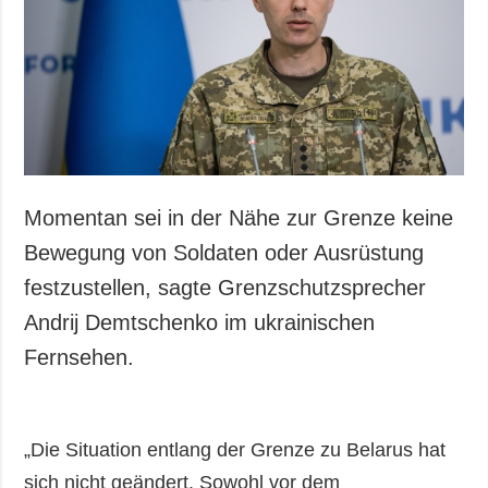
Gesellschaft und
Kultur
Sport
Kriminalität
Notstand und
Notfälle
ZUSÄTZLICH
LEISTUNGEN
Momentan sei in der Nähe zur Grenze keine
Veröffentlichungen
Abonnement
Bewegung von Soldaten oder Ausrüstung
Interview
Fotobank
festzustellen, sagte Grenzschutzsprecher
Fotos
Andrij Demtschenko im ukrainischen
Video
Fernsehen.
„Die Situation entlang der Grenze zu Belarus hat
sich nicht geändert. Sowohl vor dem