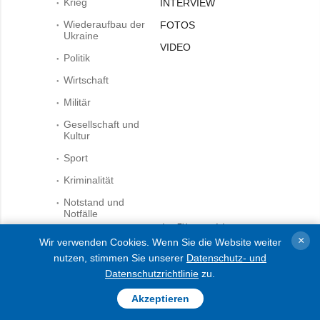
Krieg
INTERVIEW
Wiederaufbau der
FOTOS
Ukraine
VIDEO
Politik
Wirtschaft
Militär
Gesellschaft und
Kultur
Sport
Kriminalität
Notstand und
Notfälle
dem Zitieren und der
Verwendung aller Inhalte im
×
Wir verwenden Cookies. Wenn Sie die Website weiter
Internet sind für die
AGENTUR
nutzen, stimmen Sie unserer
Datenschutz- und
Suchsysteme offene Links
Datenschutzrichtlinie
zu.
nicht tiefer als der erste
Über uns
Absatz auf „ukrinform.de“
obligatorisch, außerdem ist
Kontakte
Akzeptieren
das Zitieren von übersetzten
services
Texten aus ausländischen