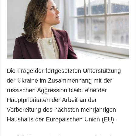
Gesellschaft und
Kultur
Sport
Kriminalität
Notstand und
Notfälle
ZUSÄTZLICH
LEISTUNGEN
Veröffentlichungen
Abonnement
Die Frage der fortgesetzten Unterstützung
Interview
Fotobank
der Ukraine im Zusammenhang mit der
Fotos
russischen Aggression bleibt eine der
Video
Hauptprioritäten der Arbeit an der
Vorbereitung des nächsten mehrjährigen
Haushalts der Europäischen Union (EU).