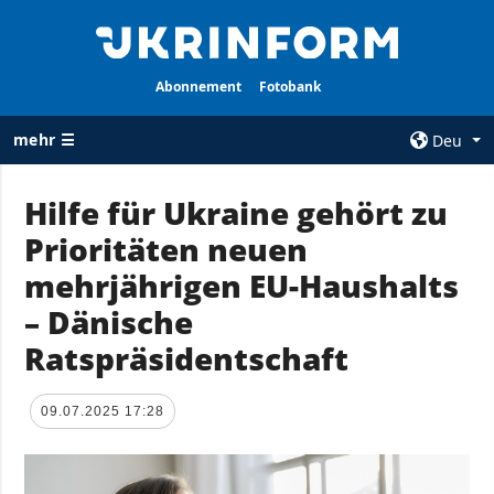
Abonnement
Fotobank
mehr ☰
Deu
×
Hilfe für Ukraine gehört zu
Prioritäten neuen
ALLE
AGENTUR
RUBRIKEN
mehrjährigen EU-Haushalts
Über uns
Krieg
– Dänische
Kontakte
Wiederaufbau
Ratspräsidentschaft
services
der Ukraine
Politik zur
Politik
Vertraulichkeit
09.07.2025 17:28
und zum Schutz
Wirtschaft
personenbezogener
Militär
Daten