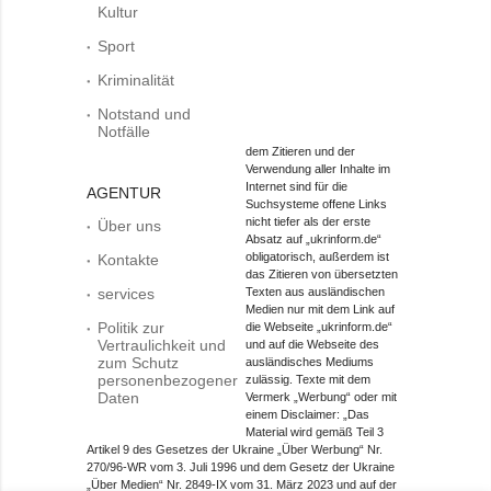
Kultur
Sport
Kriminalität
Notstand und
Notfälle
dem Zitieren und der
Verwendung aller Inhalte im
Internet sind für die
AGENTUR
Suchsysteme offene Links
nicht tiefer als der erste
Über uns
Absatz auf „ukrinform.de“
obligatorisch, außerdem ist
Kontakte
das Zitieren von übersetzten
services
Texten aus ausländischen
Medien nur mit dem Link auf
Politik zur
die Webseite „ukrinform.de“
Vertraulichkeit und
und auf die Webseite des
zum Schutz
ausländisches Mediums
personenbezogener
zulässig. Texte mit dem
Daten
Vermerk „Werbung“ oder mit
einem Disclaimer: „Das
Material wird gemäß Teil 3
Artikel 9 des Gesetzes der Ukraine „Über Werbung“ Nr.
270/96-WR vom 3. Juli 1996 und dem Gesetz der Ukraine
„Über Medien“ Nr. 2849-IX vom 31. März 2023 und auf der