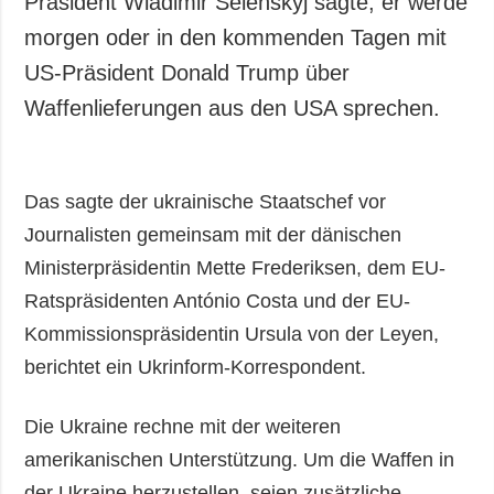
Präsident Wladimir Selenskyj sagte, er werde
Gesellschaft und
morgen oder in den kommenden Tagen mit
Kultur
US-Präsident Donald Trump über
Sport
Waffenlieferungen aus den USA sprechen.
Kriminalität
Notstand und
Notfälle
Das sagte der ukrainische Staatschef vor
ZUSÄTZLICH
LEISTUNGEN
Journalisten gemeinsam mit der dänischen
Veröffentlichungen
Abonnement
Ministerpräsidentin Mette Frederiksen, dem EU-
Interview
Fotobank
Ratspräsidenten António Costa und der EU-
Fotos
Kommissionspräsidentin Ursula von der Leyen,
Video
berichtet ein Ukrinform-Korrespondent.
Die Ukraine rechne mit der weiteren
amerikanischen Unterstützung. Um die Waffen in
der Ukraine herzustellen, seien zusätzliche