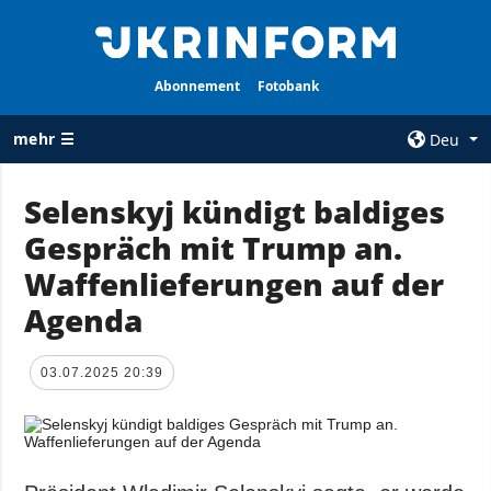
Abonnement
Fotobank
mehr ☰
Deu
×
Selenskyj kündigt baldiges
Gespräch mit Trump an.
ALLE
AGENTUR
RUBRIKEN
Waffenlieferungen auf der
Über uns
Krieg
Agenda
Kontakte
Wiederaufbau
services
der Ukraine
03.07.2025 20:39
Politik zur
Politik
Vertraulichkeit
und zum Schutz
Wirtschaft
personenbezogener
Militär
Daten