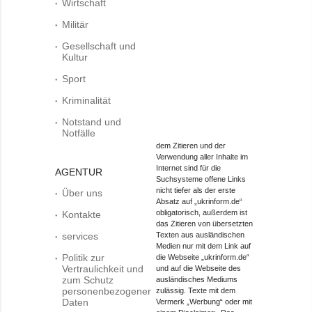
Wirtschaft
Militär
Gesellschaft und
Kultur
Sport
Kriminalität
Notstand und
Notfälle
dem Zitieren und der
Verwendung aller Inhalte im
Internet sind für die
AGENTUR
Suchsysteme offene Links
nicht tiefer als der erste
Über uns
Absatz auf „ukrinform.de“
obligatorisch, außerdem ist
Kontakte
das Zitieren von übersetzten
services
Texten aus ausländischen
Medien nur mit dem Link auf
Politik zur
die Webseite „ukrinform.de“
Vertraulichkeit und
und auf die Webseite des
zum Schutz
ausländisches Mediums
personenbezogener
zulässig. Texte mit dem
Daten
Vermerk „Werbung“ oder mit