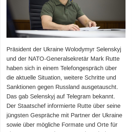
Gesellschaft und
Kultur
Sport
Kriminalität
Notstand und
Notfälle
Präsident der Ukraine Wolodymyr Selenskyj
ZUSÄTZLICH
LEISTUNGEN
und der NATO-Generalsekretär Mark Rutte
Veröffentlichungen
Abonnement
haben sich in einem Telefongespräch über
Interview
Fotobank
die aktuelle Situation, weitere Schritte und
Fotos
Sanktionen gegen Russland ausgetauscht.
Video
Das gab Selenskyj auf Telegram bekannt.
Der Staatschef informierte Rutte über seine
jüngsten Gespräche mit Partner der Ukraine
sowie über mögliche Formate und Orte für