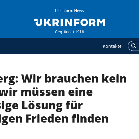
Ukrinform News
Gegründet 1918
Kontakte
erg: Wir brauchen kein
GENTUR
ZUSÄTZLICH
ber uns
Veröffentlichungen
 wir müssen eine
ontakte
Interview
sige Lösung für
ervices
Fotos
igen Frieden finden
olitik zur Vertraulichkeit
Video
nd zum Schutz
ersonenbezogener
aten