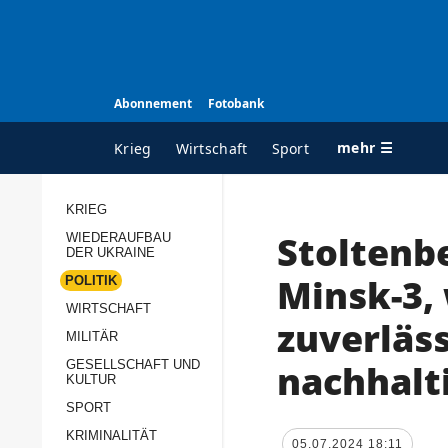
Abonnement
Fotobank
mehr ☰
Krieg
Wirtschaft
Sport
KRIEG
Stoltenb
WIEDERAUFBAU
ALLE RUBRIKEN
A
DER UKRAINE
Krieg
Ü
Minsk-3,
POLITIK
Wiederaufbau der
K
WIRTSCHAFT
zuverläs
Ukraine
MILITÄR
s
Politik
nachhalt
GESELLSCHAFT UND
P
KULTUR
Wirtschaft
u
SPORT
p
Militär
KRIMINALITÄT
D
05.07.2024 18:11