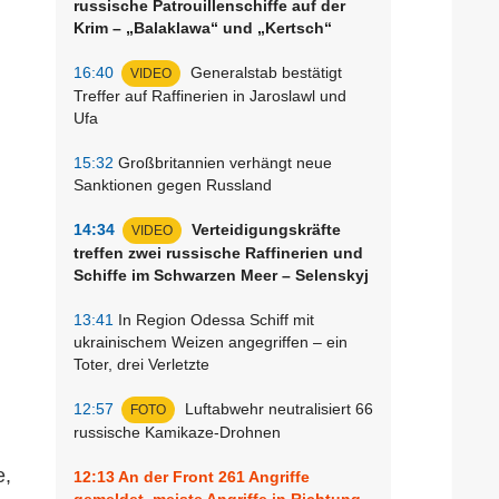
russische Patrouillenschiffe auf der
Krim – „Balaklawa“ und „Kertsch“
16:40
Generalstab bestätigt
VIDEO
Treffer auf Raffinerien in Jaroslawl und
Ufa
15:32
Großbritannien verhängt neue
Sanktionen gegen Russland
14:34
Verteidigungskräfte
VIDEO
treffen zwei russische Raffinerien und
Schiffe im Schwarzen Meer – Selenskyj
13:41
In Region Odessa Schiff mit
ukrainischem Weizen angegriffen – ein
Toter, drei Verletzte
12:57
Luftabwehr neutralisiert 66
FOTO
russische Kamikaze-Drohnen
e,
12:13
An der Front 261 Angriffe
gemeldet, meiste Angriffe in Richtung