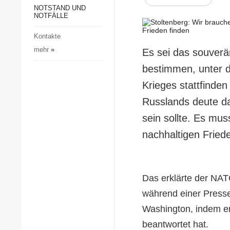
Gesellschaft und Kultur
NOTSTAND UND
NOTFÄLLE
Sport
Kontakte
Kriminalität
mehr
»
Es sei das souverä
Notstand und Notfälle
bestimmen, unter 
Krieges stattfinde
Russlands deute da
sein sollte. Es mus
nachhaltigen Fried
Das erklärte der NAT
während einer Press
Washington, indem e
beantwortet hat.