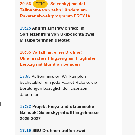
20:56
Selenskyj meldet
FOTO
Teilnahme von zehn Ländern am
Raketenabwehrprogramm FREYJA
19:25
Angriff auf Pawlohrad: Im
Sortierzentrum von Ukrposchta zwei
Mitarbeiterinnen getötet
18:55
Vorfall mit einer Drohne:
Ukrainisches Flugzeug am Flughafen
Leipzig mit Munition beladen
17:58
Außenminister: Wir kämpfen
buchstäblich um jede Patriot-Rakete, die
Beratungen bezüglich der Lizenzen
dauern an
l
17:32
Projekt Freya und ukrainische
Ballistik: Selenskyj erhofft Ergebnisse
2026-2027
17:19
SBU-Drohnen treffen zwei