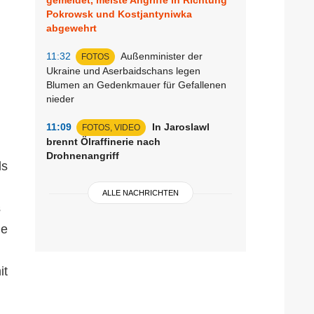
Pokrowsk und Kostjantyniwka
abgewehrt
11:32
Außenminister der
FOTOS
Ukraine und Aserbaidschans legen
Blumen an Gedenkmauer für Gefallenen
nieder
11:09
In Jaroslawl
FOTOS, VIDEO
brennt Ölraffinerie nach
Drohnenangriff
ls
ALLE NACHRICHTEN
s
ie
it