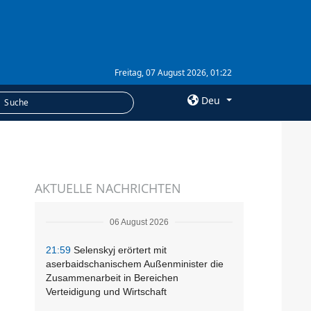
Freitag, 07 August 2026, 01:22
Deu
×
LEISTUNGEN
AKTUELLE NACHRICHTEN
Abonnement
Fotobank
06 August 2026
21:59
Selenskyj erörtert mit
aserbaidschanischem Außenminister die
Zusammenarbeit in Bereichen
Verteidigung und Wirtschaft