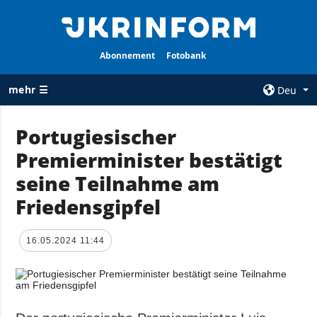
Abonnement
Fotobank
mehr ☰
Deu
×
Portugiesischer
Premierminister bestätigt
ALLE
AGENTUR
RUBRIKEN
seine Teilnahme am
Über uns
Krieg
Friedensgipfel
Kontakte
Wiederaufbau
services
der Ukraine
16.05.2024 11:44
Politik zur
Politik
Vertraulichkeit
und zum Schutz
Wirtschaft
personenbezogener
Militär
Daten