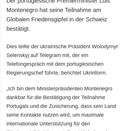
Der portugiesische Premierminister Luis
Gesellschaft und
Montenegro hat seine Teilnahme am
Kultur
Globalen Friedensgipfel in der Schweiz
Sport
bestätigt.
Kriminalität
Notstand und
Notfälle
Dies teilte der ukrainische Präsident Wolodymyr
Selenskyj auf Telegram mit, der ein
ZUSÄTZLICH
LEISTUNGEN
Telefongespräch mit dem portugiesischen
Veröffentlichungen
Abonnement
Regierungschef führte, berichtet Ukrinform.
Interview
Fotobank
Fotos
„Ich bin dem Ministerpräsidenten Montenegro
Video
dankbar für die Bestätigung der Teilnahme
Portugals und die Zusicherung, dass sein Land
seine Kontakte nutzen wird, um maximale
internationale Unterstützung für den