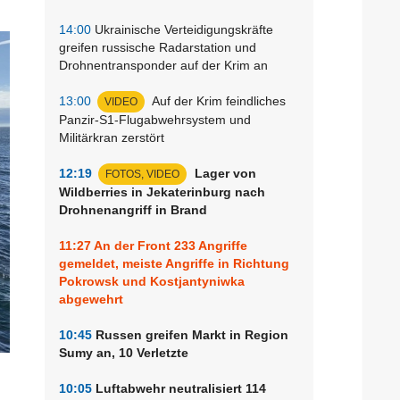
14:00
Ukrainische Verteidigungskräfte
greifen russische Radarstation und
Drohnentransponder auf der Krim an
13:00
Auf der Krim feindliches
VIDEO
Panzir-S1-Flugabwehrsystem und
Militärkran zerstört
12:19
Lager von
FOTOS, VIDEO
Wildberries in Jekaterinburg nach
Drohnenangriff in Brand
11:27
An der Front 233 Angriffe
gemeldet, meiste Angriffe in Richtung
Pokrowsk und Kostjantyniwka
abgewehrt
10:45
Russen greifen Markt in Region
Sumy an, 10 Verletzte
10:05
Luftabwehr neutralisiert 114