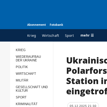
Abonnement
Fotobank
mehr ☰
Krieg
Wirtschaft
Sport
KRIEG
Ukrainis
WIEDERAUFBAU
ALLE RUBRIKEN
A
DER UKRAINE
Krieg
Ü
Polarfor
POLITIK
Wiederaufbau der
K
WIRTSCHAFT
Station i
Ukraine
MILITÄR
s
Politik
eingetro
GESELLSCHAFT UND
P
KULTUR
Wirtschaft
u
SPORT
p
Militär
KRIMINALITÄT
D
05.12.2025 21:30