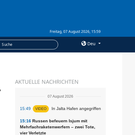
Freitag, 07 August 2026, 15:59
Deu
×
LEISTUNGEN
AKTUELLE NACHRICHTEN
Abonnement
-
Fotobank
07 August 2026
15:49
In Jalta Hafen angegriffen
VIDEO
15:16
Russen befeuern Isjum mit
Mehrfachraketenwerfern – zwei Tote,
vier Verletzte