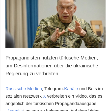
Gesellschaft und
Kultur
Sport
Kriminalität
Notstand und
Notfälle
ZUSÄTZLICH
LEISTUNGEN
Veröffentlichungen
Abonnement
Propagandisten nutzten türkische Medien,
Interview
Fotobank
um Desinformationen über die ukrainische
Fotos
Regierung zu verbreiten
Video
Russische Medien
, Telegram-
Kanäle
und Bots im
sozialen Netzwerk
X
verbreiten ein Video, das es
angeblich der türkischen Propagandaausgabe
„
Aydınlık
“ gelang zu bekommen. Auf dem Video