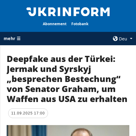
Abonnement
Fotobank
mehr ☰
Deu
×
Deepfake aus der Türkei:
Jermak und Syrskyj
ALLE
AGENTUR
RUBRIKEN
„besprechen Bestechung“
Über uns
Krieg
von Senator Graham, um
Kontakte
Wiederaufbau
Waffen aus USA zu erhalten
services
der Ukraine
Politik zur
Politik
Vertraulichkeit
11.09.2025 17:00
und zum Schutz
Wirtschaft
personenbezogener
Militär
Daten