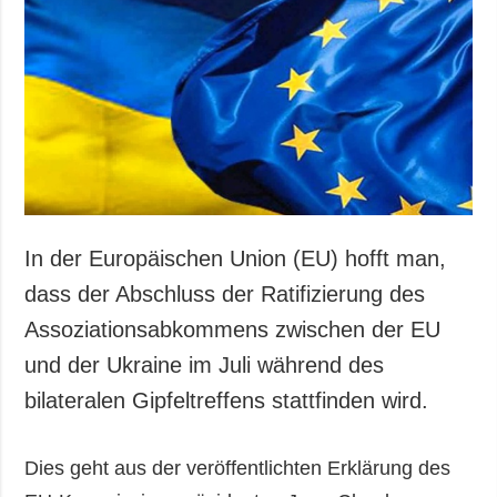
Gesellschaft und
Kultur
Sport
Kriminalität
Notstand und
Notfälle
ZUSÄTZLICH
LEISTUNGEN
Veröffentlichungen
Abonnement
In der Europäischen Union (EU) hofft man,
Interview
Fotobank
dass der Abschluss der Ratifizierung des
Fotos
Assoziationsabkommens zwischen der EU
Video
und der Ukraine im Juli während des
bilateralen Gipfeltreffens stattfinden wird.
Dies geht aus der veröffentlichten Erklärung des