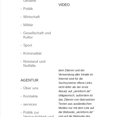
Ukraine
VIDEO
Politik
Wirtschaft
Militär
Gesellschaft und
Kultur
Sport
Kriminalität
Notstand und
Notfälle
dem Zitieren und der
Verwendung aller Inhalte im
Internet sind für die
AGENTUR
Suchsysteme offene Links
nicht tiefer als der erste
Über uns
Absatz auf „ukrinform.de“
obligatorisch, außerdem ist
Kontakte
das Zitieren von übersetzten
services
Texten aus ausländischen
Medien nur mit dem Link auf
Politik zur
die Webseite „ukrinform.de“
Vertraulichkeit und
und auf die Webseite des