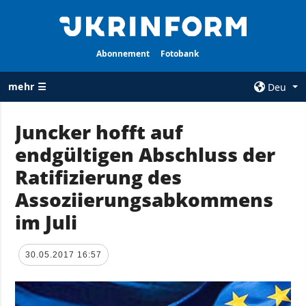
Abonnement
Fotobank
mehr ☰
Deu
×
Juncker hofft auf
endgültigen Abschluss der
ALLE
AGENTUR
RUBRIKEN
Ratifizierung des
Über uns
Krieg
Assoziierungsabkommens
Kontakte
Wiederaufbau
im Juli
services
der Ukraine
Politik zur
Politik
Vertraulichkeit
30.05.2017 16:57
und zum Schutz
Wirtschaft
personenbezogener
Militär
Daten