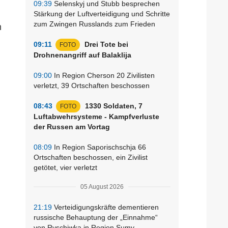
09:39
Selenskyj und Stubb besprechen
Stärkung der Luftverteidigung und Schritte
zum Zwingen Russlands zum Frieden
m
09:11
Drei Tote bei
FOTO
Drohnenangriff auf Balaklija
09:00
In Region Cherson 20 Zivilisten
verletzt, 39 Ortschaften beschossen
08:43
1330 Soldaten, 7
FOTO
Luftabwehrsysteme - Kampfverluste
der Russen am Vortag
08:09
In Region Saporischschja 66
Ortschaften beschossen, ein Zivilist
getötet, vier verletzt
05 August 2026
21:19
Verteidigungskräfte dementieren
russische Behauptung der „Einnahme“
von Ryschiwka in Region Sumy