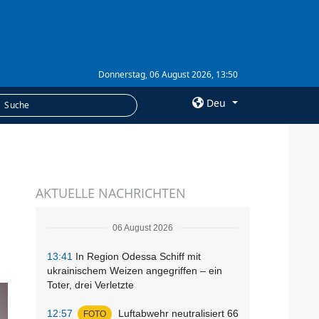
Donnerstag, 06 August 2026, 13:50
Deu
×
LEISTUNGEN
AKTUELLE NACHRICHTEN
Abonnement
Fotobank
06 August 2026
13:41
In Region Odessa Schiff mit
ukrainischem Weizen angegriffen – ein
Toter, drei Verletzte
12:57
Luftabwehr neutralisiert 66
FOTO