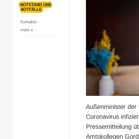
Gesellschaft und Kultur
NOTSTAND UND
NOTFÄLLE
Sport
Kontakte
Kriminalität
mehr
»
Notstand und Notfälle
Außenminister der 
Coronavirus infizie
Pressemitteilung ü
Amtskollegen Gord