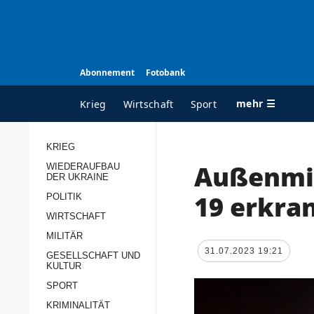
Abonnement
Fotobank
mehr ☰
Krieg
Wirtschaft
Sport
KRIEG
Außenmin
WIEDERAUFBAU
ALLE RUBRIKEN
A
DER UKRAINE
Krieg
Ü
19 erkra
POLITIK
Wiederaufbau der
K
WIRTSCHAFT
Ukraine
MILITÄR
s
31.07.2023 19:21
Politik
GESELLSCHAFT UND
P
KULTUR
Wirtschaft
u
SPORT
p
Militär
KRIMINALITÄT
D