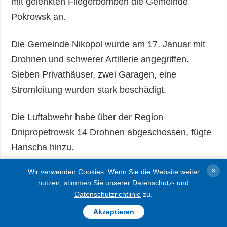
mit gelenkten Fliegerbomben die Gemeinde
Pokrowsk an.
Die Gemeinde Nikopol wurde am 17. Januar mit
Drohnen und schwerer Artillerie angegriffen.
Sieben Privathäuser, zwei Garagen, eine
Stromleitung wurden stark beschädigt.
Die Luftabwehr habe über der Region
Dnipropetrowsk 14 Drohnen abgeschossen, fügte
Hanscha hinzu.
×
Wir verwenden Cookies. Wenn Sie die Website weiter
Die ukrainische Luftabwehr hat 167 Drohnen der
nutzen, stimmen Sie unserer
Datenschutz- und
Russen neutralisiert, die seit Samstagabend, 17.
Datenschutzrichtlinie
zu.
Januar das Gebiet der Ukraine angegriffen hatten.
Akzeptieren
Registriert wurden Treffer von 30 Kampfdrohnen