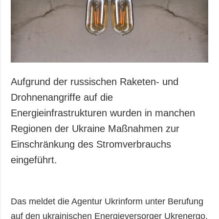
Gesellschaft und
Kultur
Sport
Kriminalität
Notstand und
Notfälle
Aufgrund der russischen Raketen- und
ZUSÄTZLICH
LEISTUNGEN
Drohnenangriffe auf die
Veröffentlichungen
Abonnement
Energieinfrastrukturen wurden in manchen
Interview
Fotobank
Regionen der Ukraine Maßnahmen zur
Fotos
Einschränkung des Stromverbrauchs
Video
eingeführt.
Das meldet die Agentur Ukrinform unter Berufung
auf den ukrainischen Energieversorger Ukrenergo.