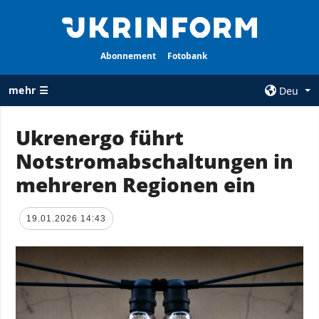
Abonnement
Fotobank
mehr ☰
Deu
×
Ukrenergo führt
Notstromabschaltungen in
ALLE
AGENTUR
RUBRIKEN
mehreren Regionen ein
Über uns
Krieg
Kontakte
Wiederaufbau
19.01.2026 14:43
services
der Ukraine
Politik zur
Politik
Vertraulichkeit
und zum Schutz
Wirtschaft
personenbezogener
Militär
Daten