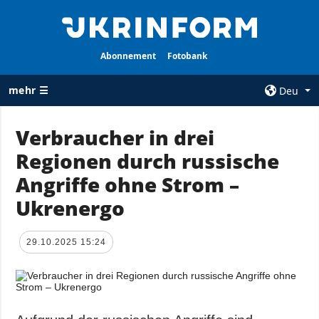
Abonnement
Fotobank
mehr ☰
Deu
×
Verbraucher in drei
Regionen durch russische
ALLE
AGENTUR
RUBRIKEN
Angriffe ohne Strom –
Über uns
Krieg
Ukrenergo
Kontakte
Wiederaufbau
services
der Ukraine
29.10.2025 15:24
Politik zur
Politik
Vertraulichkeit
und zum Schutz
Wirtschaft
personenbezogener
Militär
Daten