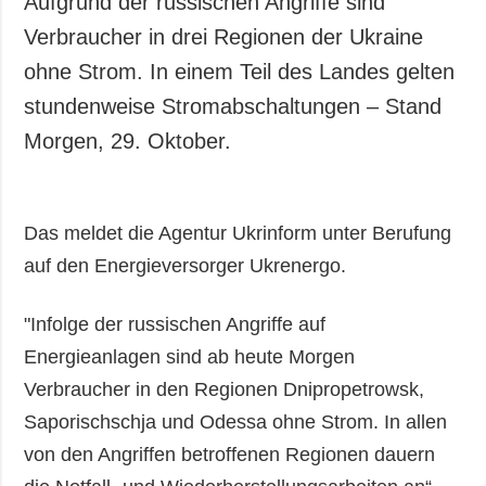
Aufgrund der russischen Angriffe sind
Gesellschaft und
Verbraucher in drei Regionen der Ukraine
Kultur
ohne Strom. In einem Teil des Landes gelten
Sport
stundenweise Stromabschaltungen – Stand
Kriminalität
Morgen, 29. Oktober.
Notstand und
Notfälle
ZUSÄTZLICH
LEISTUNGEN
Das meldet die Agentur Ukrinform unter Berufung
Veröffentlichungen
Abonnement
auf den Energieversorger Ukrenergo.
Interview
Fotobank
Fotos
"Infolge der russischen Angriffe auf
Video
Energieanlagen sind ab heute Morgen
Verbraucher in den Regionen Dnipropetrowsk,
Saporischschja und Odessa ohne Strom. In allen
von den Angriffen betroffenen Regionen dauern