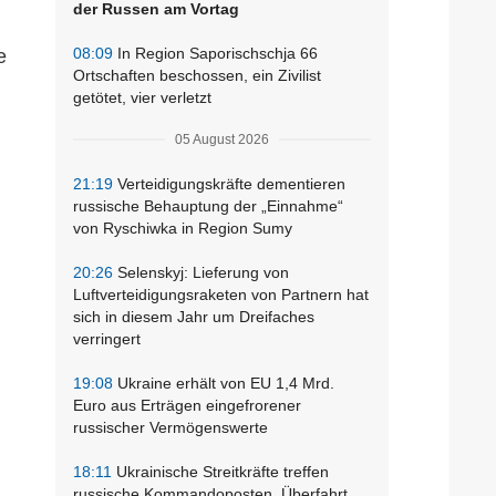
der Russen am Vortag
08:09
In Region Saporischschja 66
e
Ortschaften beschossen, ein Zivilist
getötet, vier verletzt
05 August 2026
21:19
Verteidigungskräfte dementieren
russische Behauptung der „Einnahme“
von Ryschiwka in Region Sumy
20:26
Selenskyj: Lieferung von
Luftverteidigungsraketen von Partnern hat
sich in diesem Jahr um Dreifaches
verringert
19:08
Ukraine erhält von EU 1,4 Mrd.
Euro aus Erträgen eingefrorener
russischer Vermögenswerte
18:11
Ukrainische Streitkräfte treffen
russische Kommandoposten, Überfahrt