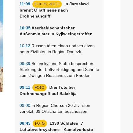
11:09
In Jaroslawl
FOTOS, VIDEO
brennt Ölraffinerie nach
Drohnenangriff
10:35
Aserbaidschanischer
Außenminister in Kyjiw eingetroffen
10:12
Russen töten einen und verletzen
neun Zivilisten in Region Donezk
09:39
Selenskyj und Stubb besprechen
Stärkung der Luftverteidigung und Schritte
zum Zwingen Russlands zum Frieden
09:11
Drei Tote bei
FOTO
Drohnenangriff auf Balaklija
09:00
In Region Cherson 20 Zivilisten
verletzt, 39 Ortschaften beschossen
08:43
1330 Soldaten, 7
FOTO
Luftabwehrsysteme - Kampfverluste