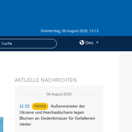
Donnerstag, 06 August 2026, 12:13
Deu
×
LEISTUNGEN
AKTUELLE NACHRICHTEN
Abonnement
Fotobank
06 August 2026
11:32
Außenminister der
FOTOS
Ukraine und Aserbaidschans legen
Blumen an Gedenkmauer für Gefallenen
nieder