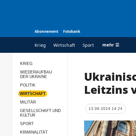
Abonnement
Fotobank
mehr ☰
Krieg
Wirtschaft
Sport
KRIEG
Ukrainis
WIEDERAUFBAU
ALLE RUBRIKEN
A
DER UKRAINE
Krieg
Ü
Leitzins 
POLITIK
Wiederaufbau der
K
WIRTSCHAFT
Ukraine
MILITÄR
s
13.06.2024 14:24
Politik
GESELLSCHAFT UND
P
KULTUR
Wirtschaft
u
SPORT
p
Militär
KRIMINALITÄT
D