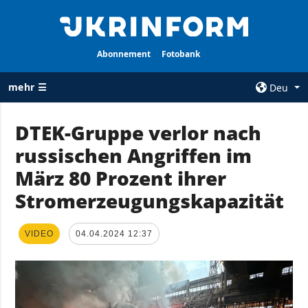
Abonnement
Fotobank
mehr ☰
Deu
×
DTEK-Gruppe verlor nach
russischen Angriffen im
ALLE
AGENTUR
RUBRIKEN
März 80 Prozent ihrer
Über uns
Krieg
Stromerzeugungskapazität
Kontakte
Wiederaufbau
services
der Ukraine
VIDEO
04.04.2024 12:37
Politik zur
Politik
Vertraulichkeit
und zum Schutz
Wirtschaft
personenbezogener
Militär
Daten