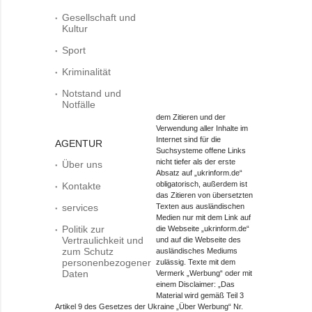
Gesellschaft und
Kultur
Sport
Kriminalität
Notstand und
Notfälle
dem Zitieren und der
Verwendung aller Inhalte im
Internet sind für die
AGENTUR
Suchsysteme offene Links
nicht tiefer als der erste
Über uns
Absatz auf „ukrinform.de“
obligatorisch, außerdem ist
Kontakte
das Zitieren von übersetzten
services
Texten aus ausländischen
Medien nur mit dem Link auf
Politik zur
die Webseite „ukrinform.de“
Vertraulichkeit und
und auf die Webseite des
zum Schutz
ausländisches Mediums
personenbezogener
zulässig. Texte mit dem
Daten
Vermerk „Werbung“ oder mit
einem Disclaimer: „Das
Material wird gemäß Teil 3
Artikel 9 des Gesetzes der Ukraine „Über Werbung“ Nr.