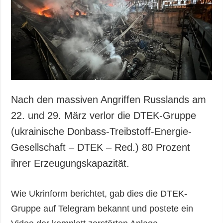
Gesellschaft und
Kultur
Sport
Kriminalität
Notstand und
Notfälle
ZUSÄTZLICH
LEISTUNGEN
Nach den massiven Angriffen Russlands am
Veröffentlichungen
Abonnement
22. und 29. März verlor die DTEK-Gruppe
Interview
Fotobank
(ukrainische Donbass-Treibstoff-Energie-
Fotos
Gesellschaft – DTEK – Red.) 80 Prozent
Video
ihrer Erzeugungskapazität.
Wie Ukrinform berichtet, gab dies die DTEK-
Gruppe auf Telegram bekannt und postete ein