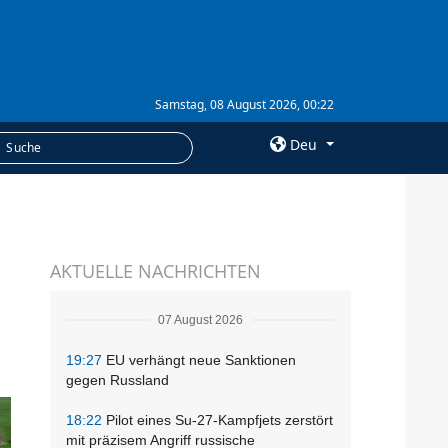
Samstag, 08 August 2026, 00:22
Deu
×
LEISTUNGEN
AKTUELLE NACHRICHTEN
Abonnement
Fotobank
07 August 2026
19:27
EU verhängt neue Sanktionen
gegen Russland
18:22
Pilot eines Su-27-Kampfjets zerstört
mit präzisem Angriff russische