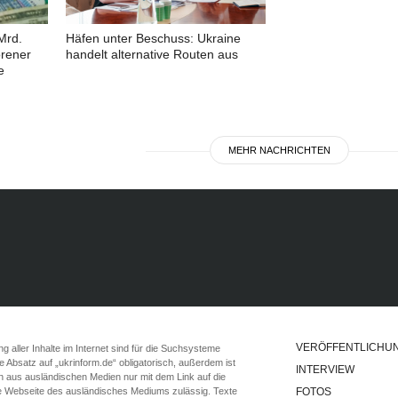
Mrd.
Häfen unter Beschuss: Ukraine
orener
handelt alternative Routen aus
e
MEHR NACHRICHTEN
VERÖFFENTLICHU
 aller Inhalte im Internet sind für die Suchsysteme
ste Absatz auf „ukrinform.de“ obligatorisch, außerdem ist
INTERVIEW
n aus ausländischen Medien nur mit dem Link auf die
ie Webseite des ausländisches Mediums zulässig. Texte
FOTOS