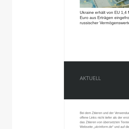
Ukraine erhält von EU 1,4 
Euro aus Erträgen eingefr
russischer Vermögenswert
AKTUELL
Bei dem Zitieren und der Verwendung
offene Links nicht tiefer als der er
das Zitieren von übersetzten Texte
Webseite „ukrinform.de“ und auf d