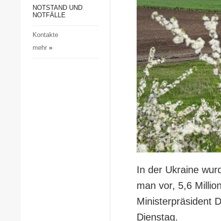
Gesellschaft und Kultur
NOTSTAND UND
NOTFÄLLE
Sport
Kontakte
Kriminalität
mehr
»
Notstand und Notfälle
In der Ukraine wur
man vor, 5,6 Millio
Ministerpräsident 
Dienstag.