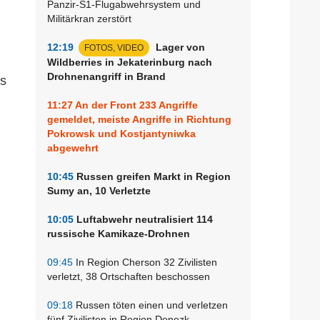
Panzir-S1-Flugabwehrsystem und
Militärkran zerstört
12:19
Lager von
FOTOS, VIDEO
Wildberries in Jekaterinburg nach
Drohnenangriff in Brand
us
11:27
An der Front 233 Angriffe
gemeldet, meiste Angriffe in Richtung
Pokrowsk und Kostjantyniwka
abgewehrt
10:45
Russen greifen Markt in Region
Sumy an, 10 Verletzte
10:05
Luftabwehr neutralisiert 114
russische Kamikaze-Drohnen
09:45
In Region Cherson 32 Zivilisten
verletzt, 38 Ortschaften beschossen
09:18
Russen töten einen und verletzen
fünf Zivilisten in Region Donezk