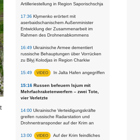
Artilleriestellung in Region Saporischschja
17:36
Klymenko erörtert mit
aserbaidschanischem Außenminister
Entwicklung der Zusammenarbeit im
Rahmen des Drohnenabkommens
16:49
Ukrainische Armee dementiert
russische Behauptungen über Vorrücken
zu Bilyj Kolodjas in Region Charkiw
15:49
In Jalta Hafen angegriffen
VIDEO
15:16
Russen befeuern Isjum mit
Mehrfachraketenwerfern – zwei Tote,
vier Verletzte
t
14:00
Ukrainische Verteidigungskräfte
greifen russische Radarstation und
Drohnentransponder auf der Krim an
13:00
Auf der Krim feindliches
VIDEO