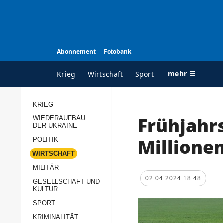
Abonnement
Fotobank
mehr ☰
Krieg
Wirtschaft
Sport
KRIEG
Frühjahrs
WIEDERAUFBAU
ALLE RUBRIKEN
A
DER UKRAINE
Krieg
Ü
Millione
POLITIK
Wiederaufbau der
K
WIRTSCHAFT
Ukraine
MILITÄR
s
02.04.2024 18:48
Politik
GESELLSCHAFT UND
P
KULTUR
Wirtschaft
u
SPORT
p
Militär
KRIMINALITÄT
D