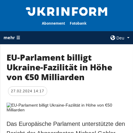
Abonnement
Fotobank
mehr ☰
Deu
×
EU-Parlament billigt
Ukraine-Fazilität in Höhe
ALLE
AGENTUR
RUBRIKEN
von €50 Milliarden
Über uns
Krieg
Kontakte
Wiederaufbau
27.02.2024 14:17
services
der Ukraine
Politik zur
Politik
Vertraulichkeit
und zum Schutz
Wirtschaft
personenbezogener
Das Europäische Parlament unterstützte den
Militär
Daten