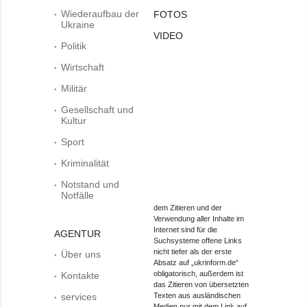
Wiederaufbau der
FOTOS
Ukraine
VIDEO
Politik
Wirtschaft
Militär
Gesellschaft und
Kultur
Sport
Kriminalität
Notstand und
Notfälle
dem Zitieren und der
Verwendung aller Inhalte im
Internet sind für die
AGENTUR
Suchsysteme offene Links
nicht tiefer als der erste
Über uns
Absatz auf „ukrinform.de“
obligatorisch, außerdem ist
Kontakte
das Zitieren von übersetzten
services
Texten aus ausländischen
Medien nur mit dem Link auf