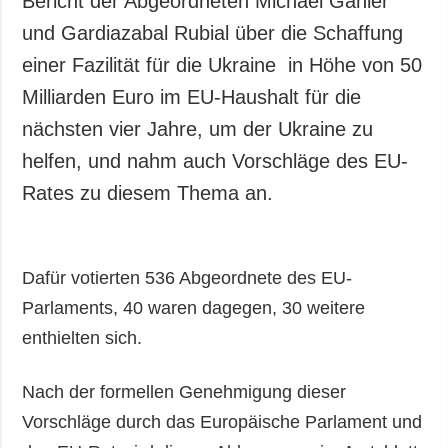
Bericht der Abgeordneten Michael Gahler
Gesellschaft und
und Gardiazabal Rubial über die Schaffung
Kultur
einer Fazilität für die Ukraine in Höhe von 50
Sport
Milliarden Euro im EU-Haushalt für die
Kriminalität
nächsten vier Jahre, um der Ukraine zu
Notstand und
Notfälle
helfen, und nahm auch Vorschläge des EU-
Rates zu diesem Thema an.
ZUSÄTZLICH
LEISTUNGEN
Veröffentlichungen
Abonnement
Interview
Fotobank
Dafür votierten 536 Abgeordnete des EU-
Fotos
Parlaments, 40 waren dagegen, 30 weitere
Video
enthielten sich.
Nach der formellen Genehmigung dieser
Vorschläge durch das Europäische Parlament und