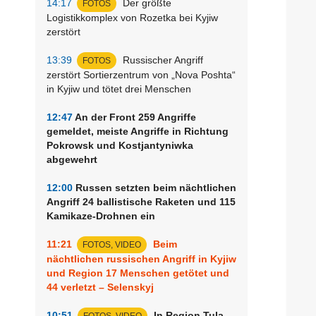
14:17
Der größte
FOTOS
Logistikkomplex von Rozetka bei Kyjiw
zerstört
13:39
Russischer Angriff
FOTOS
zerstört Sortierzentrum von „Nova Poshta“
in Kyjiw und tötet drei Menschen
12:47
An der Front 259 Angriffe
gemeldet, meiste Angriffe in Richtung
Pokrowsk und Kostjantyniwka
abgewehrt
12:00
Russen setzten beim nächtlichen
Angriff 24 ballistische Raketen und 115
Kamikaze-Drohnen ein
11:21
Beim
FOTOS, VIDEO
nächtlichen russischen Angriff in Kyjiw
und Region 17 Menschen getötet und
44 verletzt – Selenskyj
10:51
In Region Tula
FOTOS, VIDEO