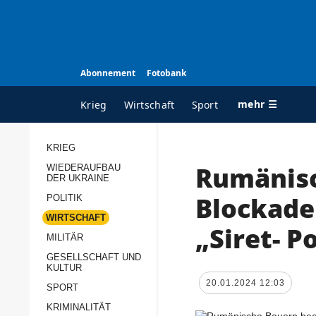
Abonnement
Fotobank
mehr ☰
Krieg
Wirtschaft
Sport
KRIEG
Rumänis
WIEDERAUFBAU
ALLE RUBRIKEN
A
DER UKRAINE
Krieg
Ü
Blockade
POLITIK
Wiederaufbau der
K
WIRTSCHAFT
„Siret- P
Ukraine
MILITÄR
s
Politik
GESELLSCHAFT UND
P
KULTUR
Wirtschaft
u
20.01.2024 12:03
SPORT
p
Militär
KRIMINALITÄT
D