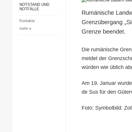
Gesellschaft und Kultur
NOTSTAND UND
NOTFÄLLE
Rumänische Landwi
Sport
Kontakte
Grenzübergang „Si
Kriminalität
mehr
»
Grenze beendet.
Notstand und Notfälle
Die rumänische Grenz
meldet der Grenzschu
würden wie üblich abg
Am 19. Januar wurde
de Sus für den Güte
Foto: Symbolbild: Zol