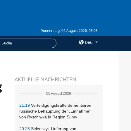
Donnerstag, 06 August 2026, 03:03
Deu
×
LEISTUNGEN
AKTUELLE NACHRICHTEN
Abonnement
g
Fotobank
05 August 2026
21:19
Verteidigungskräfte dementieren
russische Behauptung der „Einnahme“
von Ryschiwka in Region Sumy
20:26
Selenskyj: Lieferung von