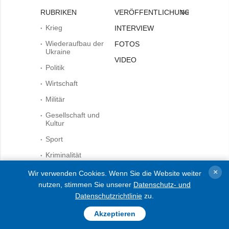
RUBRIKEN
VERÖFFENTLICHUNGEN
Bei
Krieg
INTERVIEW
Wiederaufbau der
FOTOS
Ukraine
VIDEO
Politik
Wirtschaft
Militär
Gesellschaft und
Kultur
Sport
Kriminalität
Notstand und
×
Wir verwenden Cookies. Wenn Sie die Website weiter
Notfälle
nutzen, stimmen Sie unserer
Datenschutz- und
dem Zitieren und der
Datenschutzrichtlinie
zu.
Verwendung aller Inhalte im
Internet sind für die
AGENTUR
Suchsysteme offene Links
Akzeptieren
nicht tiefer als der erste
Über uns
Absatz auf „ukrinform.de“