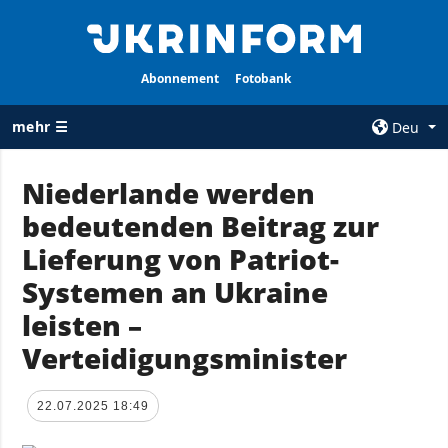
Abonnement
Fotobank
mehr ☰
Deu
×
Niederlande werden
bedeutenden Beitrag zur
ALLE
AGENTUR
RUBRIKEN
Lieferung von Patriot-
Über uns
Krieg
Systemen an Ukraine
Kontakte
Wiederaufbau
leisten –
services
der Ukraine
Verteidigungsminister
Politik zur
Politik
Vertraulichkeit
und zum Schutz
Wirtschaft
22.07.2025 18:49
personenbezogener
Militär
Daten