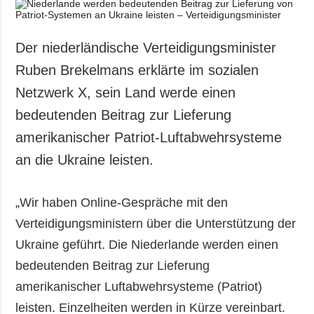
Gesellschaft und
Kultur
Sport
Der niederländische Verteidigungsminister
Kriminalität
Ruben Brekelmans erklärte im sozialen
Notstand und
Netzwerk X, sein Land werde einen
Notfälle
bedeutenden Beitrag zur Lieferung
ZUSÄTZLICH
LEISTUNGEN
amerikanischer Patriot-Luftabwehrsysteme
Veröffentlichungen
Abonnement
an die Ukraine leisten.
Interview
Fotobank
Fotos
„Wir haben Online-Gespräche mit den
Verteidigungsministern über die Unterstützung der
Video
Ukraine geführt. Die Niederlande werden einen
bedeutenden Beitrag zur Lieferung
amerikanischer Luftabwehrsysteme (Patriot)
leisten. Einzelheiten werden in Kürze vereinbart.