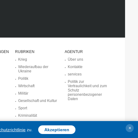
NGEN
RUBRIKEN
AGENTUR
Krieg
Über uns
Wiederaufbau der
Kontakte
Ukraine
services
Politik
Politik zur
Wirtschaft
Vertraulichkeit und zum
Schutz
Militär
personenbezogener
Daten
Gesellschaft und Kultur
Sport
Kriminalität
Notstand und Notfälle
×
utzrichtlinie
zu.
Akzeptieren