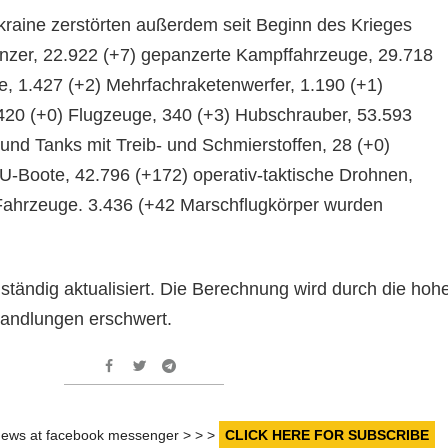
Ukraine zerstörten außerdem seit Beginn des Krieges
nzer, 22.922 (+7) gepanzerte Kampffahrzeuge, 29.718
me, 1.427 (+2) Mehrfachraketenwerfer, 1.190 (+1)
420 (+0) Flugzeuge, 340 (+3) Hubschrauber, 53.593
und Tanks mit Treib- und Schmierstoffen, 28 (+0)
 U-Boote, 42.796 (+172) operativ-taktische Drohnen,
 Fahrzeuge. 3.436 (+42 Marschflugkörper wurden
tändig aktualisiert. Die Berechnung wird durch die hoh
handlungen erschwert.
r news at facebook messenger > > >
CLICK HERE FOR SUBSCRIBE