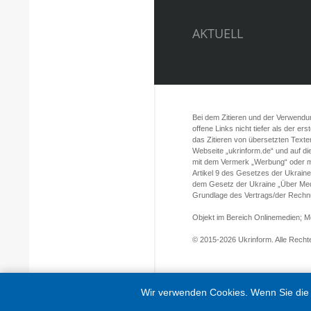
AKTUELL
Bei dem Zitieren und der Verwendung
offene Links nicht tiefer als der er
das Zitieren von übersetzten Texte
Webseite „ukrinform.de“ und auf d
mit dem Vermerk „Werbung“ oder mi
Artikel 9 des Gesetzes der Ukrain
dem Gesetz der Ukraine „Über Med
Grundlage des Vertrags/der Rechnun
Objekt im Bereich Onlinemedien; 
© 2015-2026 Ukrinform. Alle Rechte
Wir verwenden Cookies. Wenn Sie die 