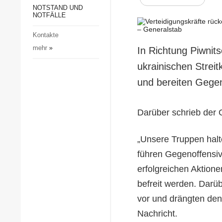
Gesellschaft und Kultur
NOTSTAND UND
NOTFÄLLE
Sport
Kontakte
Kriminalität
mehr
»
In Richtung Piwnit
Notstand und Notfälle
ukrainischen Strei
und bereiten Gegen
Darüber schrieb der G
„Unsere Truppen halte
führen Gegenoffensi
erfolgreichen Aktione
befreit werden. Darü
vor und drängten den
Nachricht.