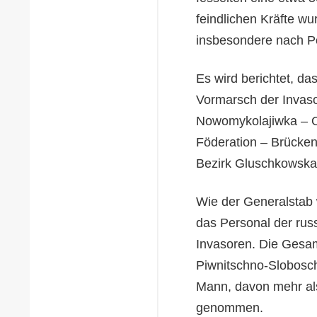
feindlichen Kräfte wu
insbesondere nach P
Es wird berichtet, das
Vormarsch der Invaso
Nowomykolajiwka – O
Föderation – Brücken
Bezirk Gluschkowska
Wie der Generalstab w
das Personal der rus
Invasoren. Die Gesam
Piwnitschno-Slobosch
Mann, davon mehr als
genommen.