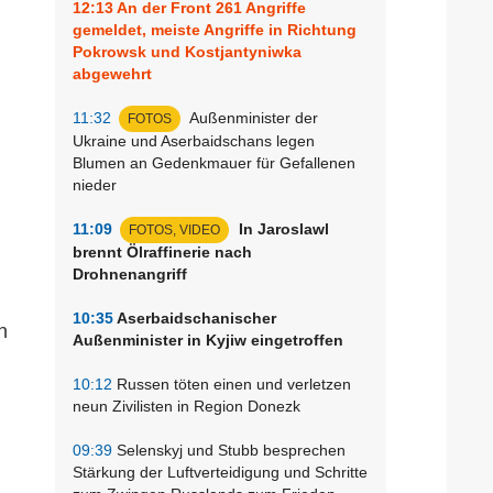
12:13
An der Front 261 Angriffe
gemeldet, meiste Angriffe in Richtung
Pokrowsk und Kostjantyniwka
abgewehrt
11:32
Außenminister der
FOTOS
Ukraine und Aserbaidschans legen
Blumen an Gedenkmauer für Gefallenen
nieder
11:09
In Jaroslawl
FOTOS, VIDEO
brennt Ölraffinerie nach
Drohnenangriff
10:35
Aserbaidschanischer
n
Außenminister in Kyjiw eingetroffen
10:12
Russen töten einen und verletzen
neun Zivilisten in Region Donezk
09:39
Selenskyj und Stubb besprechen
Stärkung der Luftverteidigung und Schritte