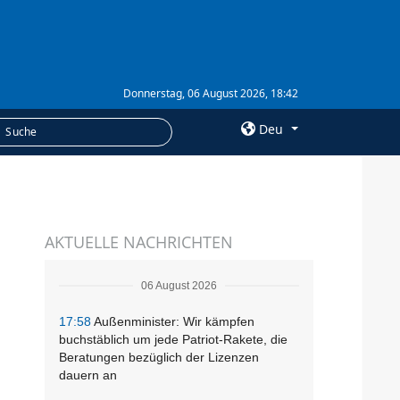
Donnerstag, 06 August 2026, 18:42
Deu
×
LEISTUNGEN
AKTUELLE NACHRICHTEN
Abonnement
Fotobank
06 August 2026
17:58
Außenminister: Wir kämpfen
buchstäblich um jede Patriot-Rakete, die
Beratungen bezüglich der Lizenzen
dauern an