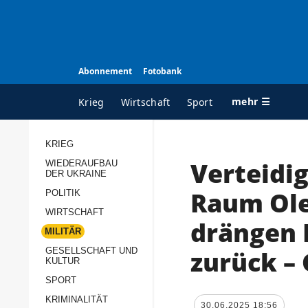
Abonnement
Fotobank
mehr ☰
Krieg
Wirtschaft
Sport
KRIEG
Verteidi
WIEDERAUFBAU
ALLE RUBRIKEN
A
DER UKRAINE
Krieg
Ü
Raum Ole
POLITIK
Wiederaufbau der
K
WIRTSCHAFT
drängen 
Ukraine
MILITÄR
s
Politik
zurück –
GESELLSCHAFT UND
P
KULTUR
Wirtschaft
u
SPORT
p
Militär
KRIMINALITÄT
D
30.06.2025 18:56