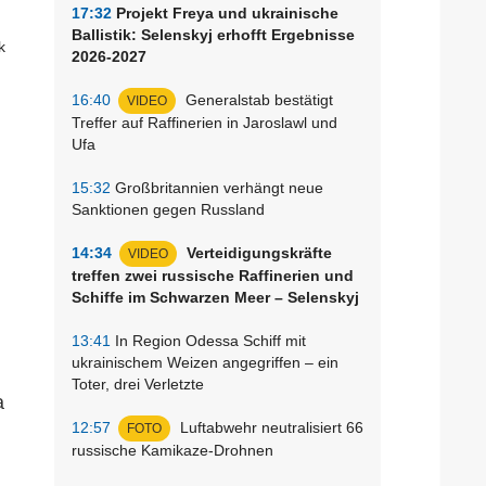
17:32
Projekt Freya und ukrainische
Ballistik: Selenskyj erhofft Ergebnisse
2026-2027
16:40
Generalstab bestätigt
VIDEO
Treffer auf Raffinerien in Jaroslawl und
Ufa
15:32
Großbritannien verhängt neue
Sanktionen gegen Russland
14:34
Verteidigungskräfte
VIDEO
treffen zwei russische Raffinerien und
Schiffe im Schwarzen Meer – Selenskyj
13:41
In Region Odessa Schiff mit
ukrainischem Weizen angegriffen – ein
Toter, drei Verletzte
a
12:57
Luftabwehr neutralisiert 66
FOTO
russische Kamikaze-Drohnen