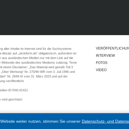
VERÖFFENTLICHU
 aller Inhalte im Internet sind für die Suchsysteme
ste Absatz auf „ukrinform.de“ obligatorisch, außerdem ist
INTERVIEW
n aus ausländischen Medien nur mit dem Link auf die
ie Webseite des ausländisches Mediums zulässig. Texte
FOTOS
t einem Disclaimer: „Das Material wird gemäß Teil 3
VIDEO
e „Über Werbung“ Nr. 270/96-WR vom 3. Juli 1996 und
ien“ Nr. 2849-IX vom 31. März 2023 und auf der
g veröffentlicht.
Medien-ID R40-01421.
 sind geschützt.
Website weiter nutzen, stimmen Sie unserer
Datenschutz- und Datensch