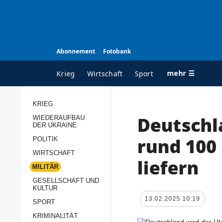
Abonnement
Fotobank
mehr ☰
Krieg
Wirtschaft
Sport
KRIEG
Deutschl
WIEDERAUFBAU
ALLE RUBRIKEN
A
DER UKRAINE
Krieg
Ü
rund 100 
POLITIK
Wiederaufbau der
K
WIRTSCHAFT
liefern
Ukraine
MILITÄR
s
Politik
GESELLSCHAFT UND
P
KULTUR
Wirtschaft
u
13.02.2025 10:19
SPORT
p
Militär
KRIMINALITÄT
D