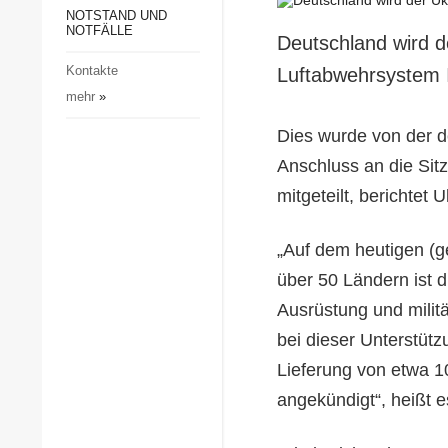
Gesellschaft und Kultur
NOTSTAND UND
NOTFÄLLE
Deutschland wird d
Sport
Kontakte
Luftabwehrsystem I
Kriminalität
mehr
»
Notstand und Notfälle
Dies wurde von der d
Anschluss an die Sitz
mitgeteilt, berichtet 
„Auf dem heutigen (g
über 50 Ländern ist d
Ausrüstung und milit
bei dieser Unterstütz
Lieferung von etwa 1
angekündigt“, heißt e