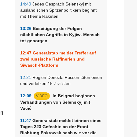
14:49
Jedes Gespräch Selenskyj mit
ausländischen Spitzenpolitikern beginnt
mit Thema Raketen
13:26
Beseitigung der Folgen
nächtlichen Angriffs in Kyjiw: Mensch
tot geborgen
12:47
Generalstab meldet Treffer auf
zwei russische Raffinerien und
Siwasch-Plattform
12:21
Region Donezk: Russen töten einen
und verletzen 15 Zivilisten
12:09
In Belgrad beginnen
VIDEO
Verhandlungen von Selenskyj mit
Vučić
ft
11:47
Generalstab meldet binnen eines
Tages 223 Gefechte an der Front,
Richtung Pokrowsk nach wie vor die