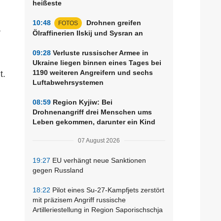
heißeste
10:48
Drohnen greifen
FOTOS
r
Ölraffinerien Ilskij und Sysran an
09:28
Verluste russischer Armee in
Ukraine liegen binnen eines Tages bei
1190 weiteren Angreifern und sechs
t.
Luftabwehrsystemen
08:59
Region Kyjiw: Bei
Drohnenangriff drei Menschen ums
Leben gekommen, darunter ein Kind
07 August 2026
19:27
EU verhängt neue Sanktionen
gegen Russland
18:22
Pilot eines Su-27-Kampfjets zerstört
mit präzisem Angriff russische
Artilleriestellung in Region Saporischschja