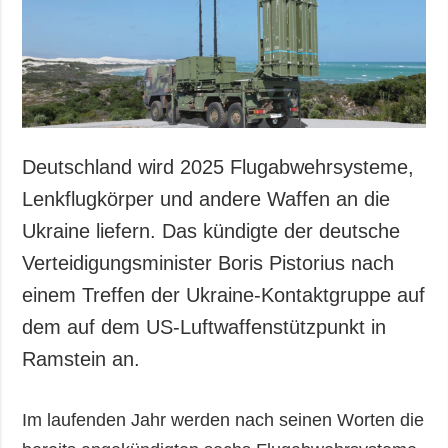
Gesellschaft und
Kultur
Sport
Kriminalität
Notstand und
Notfälle
Deutschland wird 2025 Flugabwehrsysteme,
ZUSÄTZLICH
LEISTUNGEN
Lenkflugkörper und andere Waffen an die
Veröffentlichungen
Abonnement
Ukraine liefern. Das kündigte der deutsche
Interview
Fotobank
Verteidigungsminister Boris Pistorius nach
Fotos
einem Treffen der Ukraine-Kontaktgruppe auf
Video
dem auf dem US-Luftwaffenstützpunkt in
Ramstein an.
Im laufenden Jahr werden nach seinen Worten die