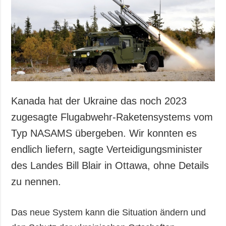
Gesellschaft und
Kultur
Sport
Kriminalität
Notstand und
Notfälle
ZUSÄTZLICH
LEISTUNGEN
Kanada hat der Ukraine das noch 2023
Veröffentlichungen
Abonnement
zugesagte Flugabwehr-Raketensystems vom
Interview
Fotobank
Typ NASAMS übergeben. Wir konnten es
Fotos
endlich liefern, sagte Verteidigungsminister
Video
des Landes Bill Blair in Ottawa, ohne Details
zu nennen.
Das neue System kann die Situation ändern und