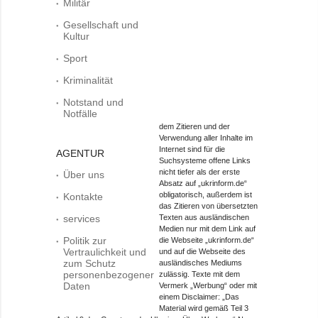
Militär
Gesellschaft und
Kultur
Sport
Kriminalität
Notstand und
Notfälle
dem Zitieren und der
Verwendung aller Inhalte im
Internet sind für die
AGENTUR
Suchsysteme offene Links
nicht tiefer als der erste
Über uns
Absatz auf „ukrinform.de“
obligatorisch, außerdem ist
Kontakte
das Zitieren von übersetzten
services
Texten aus ausländischen
Medien nur mit dem Link auf
Politik zur
die Webseite „ukrinform.de“
Vertraulichkeit und
und auf die Webseite des
zum Schutz
ausländisches Mediums
personenbezogener
zulässig. Texte mit dem
Daten
Vermerk „Werbung“ oder mit
einem Disclaimer: „Das
Material wird gemäß Teil 3