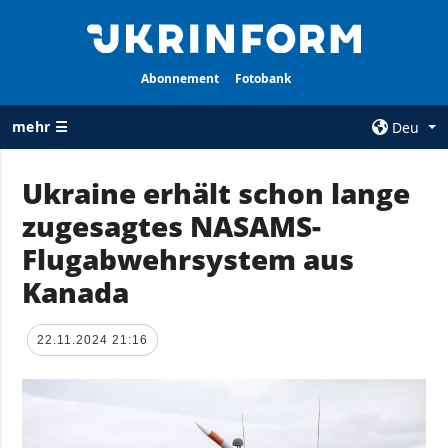
Abonnement
Fotobank
mehr ☰
Deu
×
Ukraine erhält schon lange
zugesagtes NASAMS-
ALLE
AGENTUR
RUBRIKEN
Flugabwehrsystem aus
Über uns
Krieg
Kanada
Kontakte
Wiederaufbau
services
der Ukraine
22.11.2024 21:16
Politik zur
Politik
Vertraulichkeit
und zum Schutz
Wirtschaft
personenbezogener
Militär
Daten