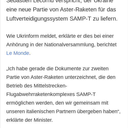
Sébastien Lecornu verspricht, der Ukraine
Gesellschaft und
eine neue Partie von Aster-Raketen für das
Kultur
Luftverteidigungssystem SAMP-T zu liefern.
Sport
Kriminalität
Wie Ukrinform meldet, erklärte er dies bei einer
Notstand und
Notfälle
Anhörung in der Nationalversammlung, berichtet
Le Monde
.
ZUSÄTZLICH
LEISTUNGEN
Veröffentlichungen
Abonnement
„Ich habe gerade die Dokumente zur zweiten
Interview
Fotobank
Partie von Aster-Raketen unterzeichnet, die den
Fotos
Betrieb des Mittelstrecken-
Video
Flugabwehrraketenkomplexes SAMP-T
ermöglichen werden, den wir gemeinsam mit
unseren italienischen Partnern übergeben haben“,
erklärte der Minister.