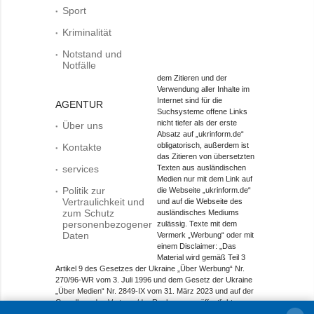
Sport
Kriminalität
Notstand und
Notfälle
dem Zitieren und der
Verwendung aller Inhalte im
Internet sind für die
AGENTUR
Suchsysteme offene Links
nicht tiefer als der erste
Über uns
Absatz auf „ukrinform.de“
obligatorisch, außerdem ist
Kontakte
das Zitieren von übersetzten
services
Texten aus ausländischen
Medien nur mit dem Link auf
Politik zur
die Webseite „ukrinform.de“
Vertraulichkeit und
und auf die Webseite des
zum Schutz
ausländisches Mediums
personenbezogener
zulässig. Texte mit dem
Daten
Vermerk „Werbung“ oder mit
einem Disclaimer: „Das
Material wird gemäß Teil 3
Artikel 9 des Gesetzes der Ukraine „Über Werbung“ Nr.
270/96-WR vom 3. Juli 1996 und dem Gesetz der Ukraine
„Über Medien“ Nr. 2849-IX vom 31. März 2023 und auf der
Grundlage des Vertrags/der Rechnung veröffentlicht.