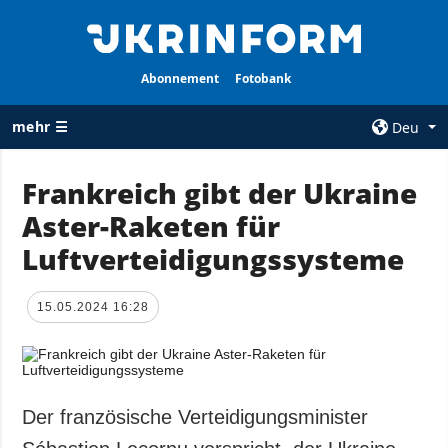
Abonnement
Fotobank
mehr ☰
Deu
×
Frankreich gibt der Ukraine
Aster-Raketen für
ALLE
AGENTUR
RUBRIKEN
Luftverteidigungssysteme
Über uns
Krieg
Kontakte
Wiederaufbau
15.05.2024 16:28
services
der Ukraine
Politik zur
Politik
Vertraulichkeit
und zum Schutz
Wirtschaft
personenbezogener
Der französische Verteidigungsminister
Militär
Daten