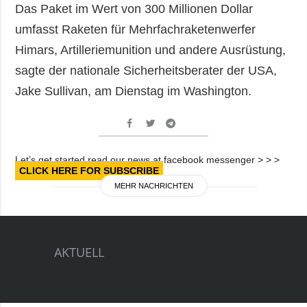
Gesellschaft und
Das Paket im Wert von 300 Millionen Dollar
Kultur
umfasst Raketen für Mehrfachraketenwerfer
Sport
Himars, Artilleriemunition und andere Ausrüstung,
Kriminalität
sagte der nationale Sicherheitsberater der USA,
Notstand und
Jake Sullivan, am Dienstag im Washington.
Notfälle
ZUSÄTZLICH
LEISTUNGEN
Veröffentlichungen
Abonnement
Let’s get started read our news at facebook messenger > > >
CLICK HERE FOR SUBSCRIBE
Interview
Fotobank
MEHR NACHRICHTEN
Fotos
Video
AKTUELL