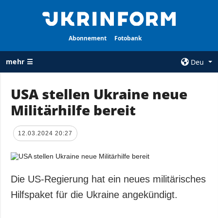
Abonnement
Fotobank
mehr ☰
Deu
×
USA stellen Ukraine neue
Militärhilfe bereit
ALLE
AGENTUR
RUBRIKEN
Über uns
12.03.2024 20:27
Krieg
Kontakte
Wiederaufbau
services
der Ukraine
Politik zur
Politik
Die US-Regierung hat ein neues militärisches
Vertraulichkeit
und zum Schutz
Wirtschaft
Hilfspaket für die Ukraine angekündigt.
personenbezogener
Militär
Daten