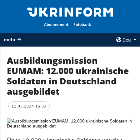
Abonnement
Fotobank
mehr ☰
Deu
×
Ausbildungsmission
EUMAM: 12.000 ukrainische
ALLE
AGENTUR
RUBRIKEN
Soldaten in Deutschland
Über uns
Krieg
ausgebildet
Kontakte
Wiederaufbau
services
der Ukraine
12.03.2024 16:33
Politik zur
Politik
Vertraulichkeit
und zum Schutz
Wirtschaft
personenbezogener
Militär
Daten