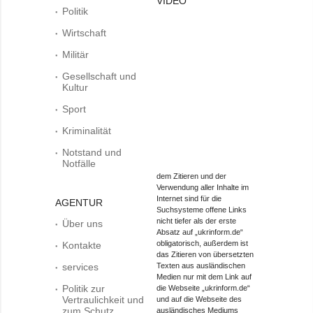
VIDEO
Politik
Wirtschaft
Militär
Gesellschaft und
Kultur
Sport
Kriminalität
Notstand und
Notfälle
dem Zitieren und der
Verwendung aller Inhalte im
Internet sind für die
AGENTUR
Suchsysteme offene Links
nicht tiefer als der erste
Über uns
Absatz auf „ukrinform.de“
obligatorisch, außerdem ist
Kontakte
das Zitieren von übersetzten
services
Texten aus ausländischen
Medien nur mit dem Link auf
Politik zur
die Webseite „ukrinform.de“
Vertraulichkeit und
und auf die Webseite des
zum Schutz
ausländisches Mediums