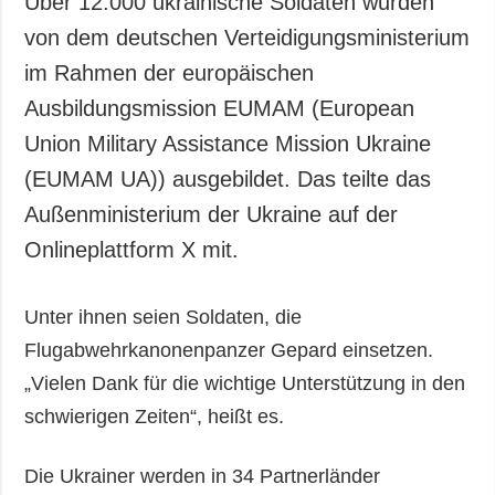
Über 12.000 ukrainische Soldaten wurden
Gesellschaft und
von dem deutschen Verteidigungsministerium
Kultur
im Rahmen der europäischen
Sport
Ausbildungsmission EUMAM (European
Kriminalität
Union Military Assistance Mission Ukraine
Notstand und
Notfälle
(EUMAM UA)) ausgebildet. Das teilte das
Außenministerium der Ukraine auf der
ZUSÄTZLICH
LEISTUNGEN
Veröffentlichungen
Abonnement
Onlineplattform X mit.
Interview
Fotobank
Unter ihnen seien Soldaten, die
Fotos
Flugabwehrkanonenpanzer Gepard einsetzen.
Video
„Vielen Dank für die wichtige Unterstützung in den
schwierigen Zeiten“, heißt es.
Die Ukrainer werden in 34 Partnerländer