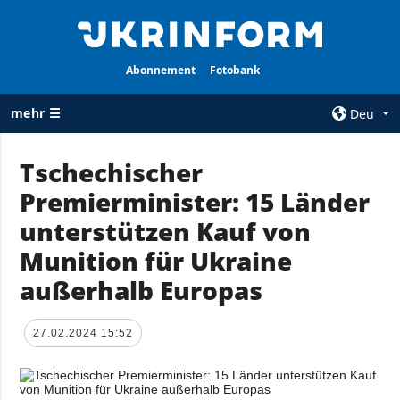
Abonnement
Fotobank
mehr ☰
Deu
×
Tschechischer
Premierminister: 15 Länder
ALLE
AGENTUR
RUBRIKEN
unterstützen Kauf von
Über uns
Krieg
Munition für Ukraine
Kontakte
Wiederaufbau
außerhalb Europas
services
der Ukraine
Politik zur
Politik
Vertraulichkeit
27.02.2024 15:52
und zum Schutz
Wirtschaft
personenbezogener
Militär
Daten