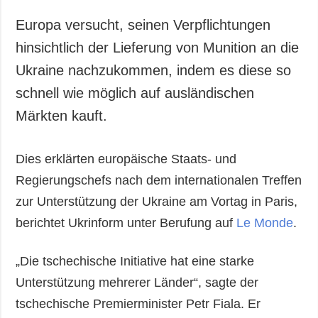
Gesellschaft und
Kultur
Europa versucht, seinen Verpflichtungen
Sport
hinsichtlich der Lieferung von Munition an die
Kriminalität
Ukraine nachzukommen, indem es diese so
Notstand und
schnell wie möglich auf ausländischen
Notfälle
Märkten kauft.
ZUSÄTZLICH
LEISTUNGEN
Veröffentlichungen
Abonnement
Dies erklärten europäische Staats- und
Regierungschefs nach dem internationalen Treffen
Interview
Fotobank
zur Unterstützung der Ukraine am Vortag in Paris,
Fotos
berichtet Ukrinform unter Berufung auf
Le Monde
.
Video
„Die tschechische Initiative hat eine starke
Unterstützung mehrerer Länder“, sagte der
tschechische Premierminister Petr Fiala. Er