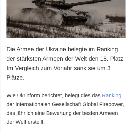
Gesellschaft und
Kultur
Sport
Kriminalität
Notstand und
Notfälle
Die Armee der Ukraine belegte im Ranking
ZUSÄTZLICH
LEISTUNGEN
der stärksten Armeen der Welt den 18. Platz.
Veröffentlichungen
Abonnement
Im Vergleich zum Vorjahr sank sie um 3
Interview
Fotobank
Plätze.
Fotos
Video
Wie Ukrinform berichtet, belegt dies das
Ranking
der internationalen Gesellschaft Global Firepower,
das jährlich eine Bewertung der besten Armeen
der Welt erstellt.