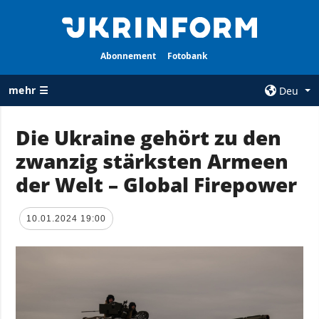
Abonnement
Fotobank
mehr ☰
Deu
×
Die Ukraine gehört zu den
zwanzig stärksten Armeen
ALLE
AGENTUR
RUBRIKEN
der Welt – Global Firepower
Über uns
Krieg
Kontakte
Wiederaufbau
10.01.2024 19:00
services
der Ukraine
Politik zur
Politik
Vertraulichkeit
und zum Schutz
Wirtschaft
personenbezogener
Militär
Daten