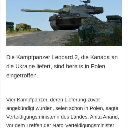
Gesellschaft und
Kultur
Sport
Kriminalität
Notstand und
Notfälle
ZUSÄTZLICH
LEISTUNGEN
Die Kampfpanzer Leopard 2, die Kanada an
Veröffentlichungen
Abonnement
die Ukraine liefert, sind bereits in Polen
Interview
Fotobank
eingetroffen.
Fotos
Video
Vier Kampfpanzer, deren Lieferung zuvor
angekündigt wurden, seien schon in Polen, sagte
Verteidigungsministerin des Landes, Anita Anand,
vor dem Treffen der Nato-Verteidigungsminister