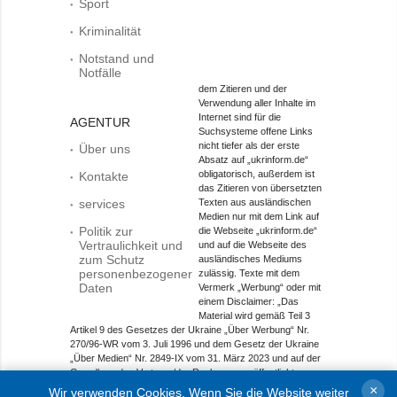
Sport
Kriminalität
Notstand und
Notfälle
dem Zitieren und der
Verwendung aller Inhalte im
Internet sind für die
AGENTUR
Suchsysteme offene Links
nicht tiefer als der erste
Über uns
Absatz auf „ukrinform.de“
obligatorisch, außerdem ist
Kontakte
das Zitieren von übersetzten
services
Texten aus ausländischen
Medien nur mit dem Link auf
Politik zur
die Webseite „ukrinform.de“
Vertraulichkeit und
und auf die Webseite des
zum Schutz
ausländisches Mediums
personenbezogener
zulässig. Texte mit dem
Daten
Vermerk „Werbung“ oder mit
einem Disclaimer: „Das
Material wird gemäß Teil 3
Artikel 9 des Gesetzes der Ukraine „Über Werbung“ Nr.
270/96-WR vom 3. Juli 1996 und dem Gesetz der Ukraine
„Über Medien“ Nr. 2849-IX vom 31. März 2023 und auf der
Grundlage des Vertrags/der Rechnung veröffentlicht.
×
Wir verwenden Cookies. Wenn Sie die Website weiter