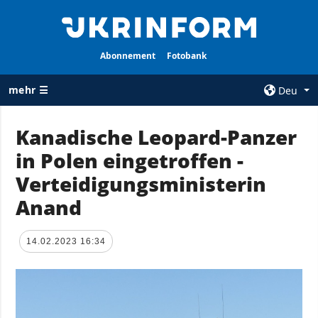
Abonnement
Fotobank
mehr ☰
Deu
×
Kanadische Leopard-Panzer
in Polen eingetroffen -
ALLE
AGENTUR
RUBRIKEN
Verteidigungsministerin
Über uns
Krieg
Anand
Kontakte
Wiederaufbau
services
der Ukraine
14.02.2023 16:34
Politik zur
Politik
Vertraulichkeit
und zum Schutz
Wirtschaft
personenbezogener
Militär
Daten