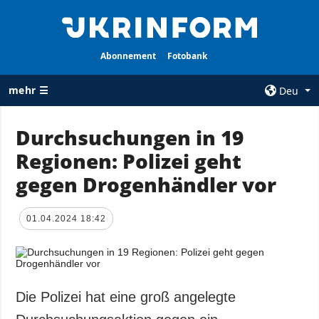
Abonnement
Fotobank
mehr ☰
Deu
×
Durchsuchungen in 19
Regionen: Polizei geht
ALLE
AGENTUR
RUBRIKEN
gegen Drogenhändler vor
Über uns
Krieg
Kontakte
Wiederaufbau
01.04.2024 18:42
services
der Ukraine
Politik zur
Politik
Vertraulichkeit
und zum Schutz
Wirtschaft
personenbezogener
Die Polizei hat eine groß angelegte
Militär
Daten