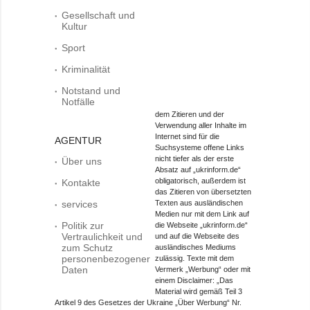
Gesellschaft und
Kultur
Sport
Kriminalität
Notstand und
Notfälle
dem Zitieren und der
Verwendung aller Inhalte im
Internet sind für die
AGENTUR
Suchsysteme offene Links
nicht tiefer als der erste
Über uns
Absatz auf „ukrinform.de“
obligatorisch, außerdem ist
Kontakte
das Zitieren von übersetzten
services
Texten aus ausländischen
Medien nur mit dem Link auf
Politik zur
die Webseite „ukrinform.de“
Vertraulichkeit und
und auf die Webseite des
zum Schutz
ausländisches Mediums
personenbezogener
zulässig. Texte mit dem
Daten
Vermerk „Werbung“ oder mit
einem Disclaimer: „Das
Material wird gemäß Teil 3
Artikel 9 des Gesetzes der Ukraine „Über Werbung“ Nr.