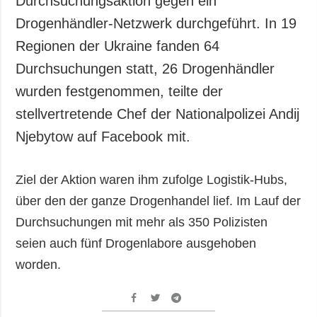
Durchsuchungsaktion gegen ein
Gesellschaft und
Drogenhändler-Netzwerk durchgeführt. In 19
Kultur
Regionen der Ukraine fanden 64
Sport
Durchsuchungen statt, 26 Drogenhändler
Kriminalität
wurden festgenommen, teilte der
Notstand und
Notfälle
stellvertretende Chef der Nationalpolizei Andij
Njebytow auf Facebook mit.
ZUSÄTZLICH
LEISTUNGEN
Veröffentlichungen
Abonnement
Ziel der Aktion waren ihm zufolge Logistik-Hubs,
Interview
Fotobank
über den der ganze Drogenhandel lief. Im Lauf der
Fotos
Durchsuchungen mit mehr als 350 Polizisten
Video
seien auch fünf Drogenlabore ausgehoben
worden.