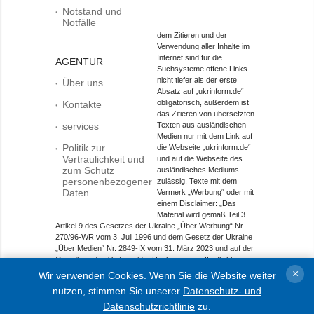
Notstand und
Notfälle
dem Zitieren und der
Verwendung aller Inhalte im
Internet sind für die
AGENTUR
Suchsysteme offene Links
nicht tiefer als der erste
Über uns
Absatz auf „ukrinform.de“
obligatorisch, außerdem ist
Kontakte
das Zitieren von übersetzten
services
Texten aus ausländischen
Medien nur mit dem Link auf
Politik zur
die Webseite „ukrinform.de“
Vertraulichkeit und
und auf die Webseite des
zum Schutz
ausländisches Mediums
personenbezogener
zulässig. Texte mit dem
Daten
Vermerk „Werbung“ oder mit
einem Disclaimer: „Das
Material wird gemäß Teil 3
Artikel 9 des Gesetzes der Ukraine „Über Werbung“ Nr.
270/96-WR vom 3. Juli 1996 und dem Gesetz der Ukraine
„Über Medien“ Nr. 2849-IX vom 31. März 2023 und auf der
Grundlage des Vertrags/der Rechnung veröffentlicht.
×
Wir verwenden Cookies. Wenn Sie die Website weiter
Objekt im Bereich Onlinemedien; Medien-ID R40-01421.
nutzen, stimmen Sie unserer
Datenschutz- und
© 2015-2026 Ukrinform. Alle Rechte sind geschützt.
Datenschutzrichtlinie
zu.