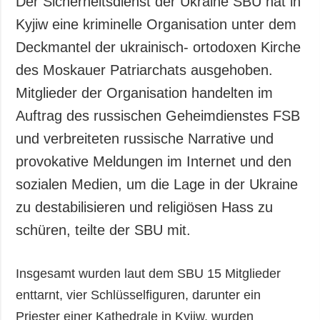
Der Sicherheitsdienst der Ukraine SBU hat in
Gesellschaft und
Kyjiw eine kriminelle Organisation unter dem
Kultur
Deckmantel der ukrainisch- ortodoxen Kirche
Sport
des Moskauer Patriarchats ausgehoben.
Kriminalität
Mitglieder der Organisation handelten im
Notstand und
Notfälle
Auftrag des russischen Geheimdienstes FSB
und verbreiteten russische Narrative und
ZUSÄTZLICH
LEISTUNGEN
Veröffentlichungen
Abonnement
provokative Meldungen im Internet und den
Interview
Fotobank
sozialen Medien, um die Lage in der Ukraine
Fotos
zu destabilisieren und religiösen Hass zu
Video
schüren, teilte der SBU mit.
Insgesamt wurden laut dem SBU 15 Mitglieder
enttarnt, vier Schlüsselfiguren, darunter ein
Priester einer Kathedrale in Kyjiw, wurden