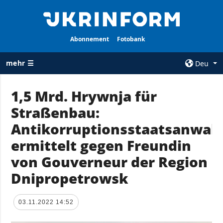
Abonnement
Fotobank
mehr ☰
Deu
×
1,5 Mrd. Hrywnja für
Straßenbau:
ALLE
AGENTUR
RUBRIKEN
Antikorruptionsstaatsanwalt
Über uns
Krieg
ermittelt gegen Freundin
Kontakte
Wiederaufbau
von Gouverneur der Region
services
der Ukraine
Dnipropetrowsk
Politik zur
Politik
Vertraulichkeit
und zum Schutz
Wirtschaft
03.11.2022 14:52
personenbezogener
Militär
Daten