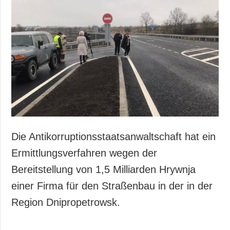
Gesellschaft und
Kultur
Sport
Kriminalität
Notstand und
Notfälle
ZUSÄTZLICH
LEISTUNGEN
Veröffentlichungen
Abonnement
Interview
Fotobank
Die Antikorruptionsstaatsanwaltschaft hat ein
Fotos
Ermittlungsverfahren wegen der
Video
Bereitstellung von 1,5 Milliarden Hrywnja
einer Firma für den Straßenbau in der in der
Region Dnipropetrowsk.