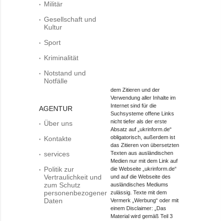
Militär
Gesellschaft und
Kultur
Sport
Kriminalität
Notstand und
Notfälle
dem Zitieren und der
Verwendung aller Inhalte im
Internet sind für die
AGENTUR
Suchsysteme offene Links
nicht tiefer als der erste
Über uns
Absatz auf „ukrinform.de“
obligatorisch, außerdem ist
Kontakte
das Zitieren von übersetzten
services
Texten aus ausländischen
Medien nur mit dem Link auf
Politik zur
die Webseite „ukrinform.de“
Vertraulichkeit und
und auf die Webseite des
zum Schutz
ausländisches Mediums
personenbezogener
zulässig. Texte mit dem
Daten
Vermerk „Werbung“ oder mit
einem Disclaimer: „Das
Material wird gemäß Teil 3