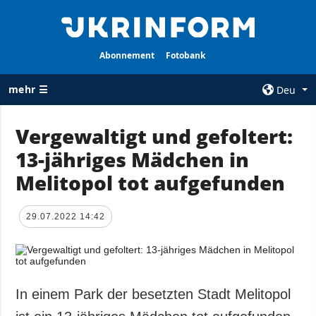
Abonnement
Fotobank
mehr ☰
Deu
×
Vergewaltigt und gefoltert:
13-jähriges Mädchen in
ALLE
AGENTUR
RUBRIKEN
Melitopol tot aufgefunden
Über uns
Krieg
Kontakte
Wiederaufbau
29.07.2022 14:42
services
der Ukraine
Politik zur
Politik
Vertraulichkeit
und zum Schutz
Wirtschaft
personenbezogener
In einem Park der besetzten Stadt Melitopol
Militär
Daten