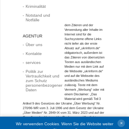
Kriminalität
Notstand und
Notfälle
dem Zitieren und der
Verwendung aller Inhalte im
Internet sind für die
AGENTUR
Suchsysteme offene Links
nicht tiefer als der erste
Über uns
Absatz auf „ukrinform.de“
obligatorisch, außerdem ist
Kontakte
das Zitieren von übersetzten
services
Texten aus ausländischen
Medien nur mit dem Link auf
Politik zur
die Webseite „ukrinform.de“
Vertraulichkeit und
und auf die Webseite des
zum Schutz
ausländisches Mediums
personenbezogener
zulässig. Texte mit dem
Daten
Vermerk „Werbung“ oder mit
einem Disclaimer: „Das
Material wird gemäß Teil 3
Artikel 9 des Gesetzes der Ukraine „Über Werbung“ Nr.
270/96-WR vom 3. Juli 1996 und dem Gesetz der Ukraine
„Über Medien“ Nr. 2849-IX vom 31. März 2023 und auf der
Grundlage des Vertrags/der Rechnung veröffentlicht.
×
Wir verwenden Cookies. Wenn Sie die Website weiter
Objekt im Bereich Onlinemedien; Medien-ID R40-01421.