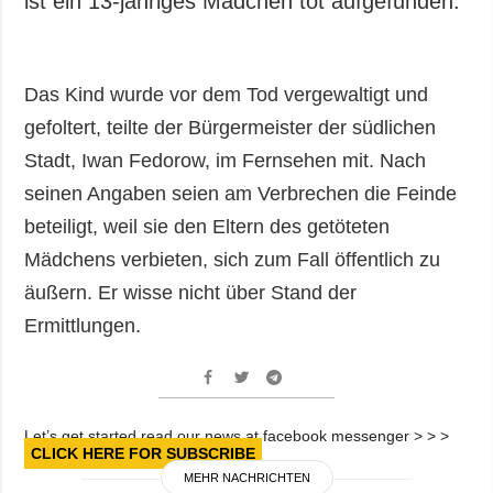
ist ein 13-jähriges Mädchen tot aufgefunden.
Gesellschaft und
Kultur
Sport
Das Kind wurde vor dem Tod vergewaltigt und
Kriminalität
gefoltert, teilte der Bürgermeister der südlichen
Notstand und
Stadt, Iwan Fedorow, im Fernsehen mit. Nach
Notfälle
seinen Angaben seien am Verbrechen die Feinde
ZUSÄTZLICH
LEISTUNGEN
beteiligt, weil sie den Eltern des getöteten
Veröffentlichungen
Abonnement
Mädchens verbieten, sich zum Fall öffentlich zu
Interview
Fotobank
äußern. Er wisse nicht über Stand der
Fotos
Ermittlungen.
Video
Let’s get started read our news at facebook messenger > > >
CLICK HERE FOR SUBSCRIBE
MEHR NACHRICHTEN