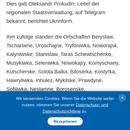
Dies gab Oleksandr Prokudin, Leiter der
regionalen Staatsverwaltung, auf Telegram
bekannt, berichtet Ukrinform.
Ihm zufolge standen die Ortschaften Beryslaw,
Tschariwne, Uroschajne, Tryfoniwka, Noworajsk,
Kalyniwske, Stanislaw, Taras Schewtschenko,
Musykiwka, Seleniwka, Nowokajry, Komyschany,
Kutscherske, Solota Balka, Biloserka, Kostyrka,
Hawryliwka, Inhulez, Mykilske, Prawdyne,
Sofijiwka, Neslamne, Borosenske,
Kotschubejiwka, Chreschtscheniwka,
×
Wir verwenden Cookies. Wenn Sie die Website weiter
nutzen, stimmen Sie unserer
Datenschutz- und
Romaschkowe, Dniprowske, Weletenske, Roslyw,
Datenschutzrichtlinie
zu.
Soriwka, Kisomys, Nowodmytriwka, Tomyna
Akzeptieren
Balka, Antoniwka, Burhunka, Wysoke,