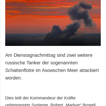
Gesellschaft und
Kultur
Sport
Kriminalität
Notstand und
Notfälle
ZUSÄTZLICH
LEISTUNGEN
Veröffentlichungen
Abonnement
Am Dienstagnachmittag sind zwei weitere
Interview
Fotobank
russische Tanker der sogenannten
Fotos
Schattenflotte im Asowschen Meer attackiert
Video
worden.
Dies teilt der Kommandeur der Kräfte
unbemannter Systeme, Robert „Madyar“ Browdi,