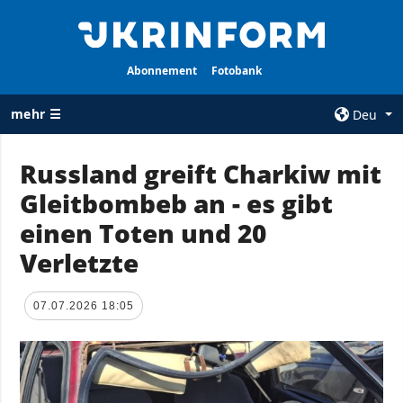
Abonnement
Fotobank
mehr ☰
Deu
×
Russland greift Charkiw mit
Gleitbombeb an - es gibt
ALLE
AGENTUR
RUBRIKEN
einen Toten und 20
Über uns
Krieg
Verletzte
Kontakte
Wiederaufbau
services
der Ukraine
07.07.2026 18:05
Politik zur
Politik
Vertraulichkeit
und zum Schutz
Wirtschaft
personenbezogener
Militär
Daten