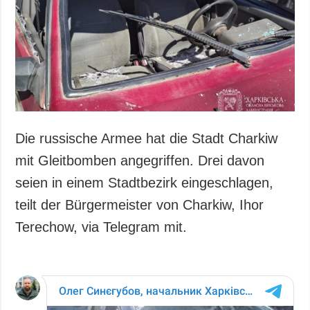
Gesellschaft und
Kultur
Sport
Kriminalität
Notstand und
Notfälle
ZUSÄTZLICH
LEISTUNGEN
Die russische Armee hat die Stadt Charkiw
Veröffentlichungen
Abonnement
mit Gleitbomben angegriffen. Drei davon
Interview
Fotobank
seien in einem Stadtbezirk eingeschlagen,
Fotos
teilt der Bürgermeister von Charkiw, Ihor
Video
Terechow, via Telegram mit.