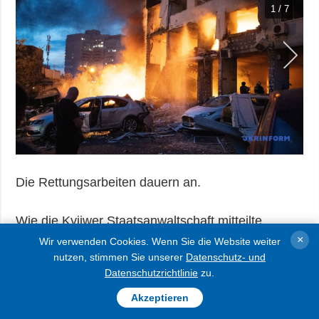
1 / 7
Die Rettungsarbeiten dauern an.
Wie die Kyjiwer Staatsanwaltschaft mitteilte,
×
befindet sich unter den 19 Toten ein 12-jähriger
Wir verwenden Cookies. Wenn Sie die Website weiter
nutzen, stimmen Sie unserer
Datenschutz- und
Junge. 58 Menschen wurden verletzt, darunter
Datenschutzrichtlinie
zu.
sechs Kinder und ein 17-jähriger Junge.
Akzeptieren