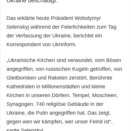
Ukraine beschädigt.
Gesellschaft und
Kultur
Das erklärte heute Präsident Wolodymyr
Sport
Selenskyj während der Feierlichkeiten zum Tag
Kriminalität
der Verfassung der Ukraine, berichtet ein
Notstand und
Notfälle
Korrespondent von Ukrinform.
ZUSÄTZLICH
LEISTUNGEN
„Ukrainische Kirchen sind verwundet, vom Bösen
Veröffentlichungen
Abonnement
angegriffen, von russischen Kugeln getroffen, von
Interview
Fotobank
Gleitbomben und Raketen zerstört. Berühmte
Fotos
Kathedralen in Millionenstädten und kleine
Video
Kirchen in unseren Dörfern. Tempel, Moscheen,
Synagogen. 740 religiöse Gebäude in der
Ukraine, die Putin angegriffen hat. Das zeigt,
gegen wen wir kämpfen, wer unser Feind ist“,
sagte Selenskyj.