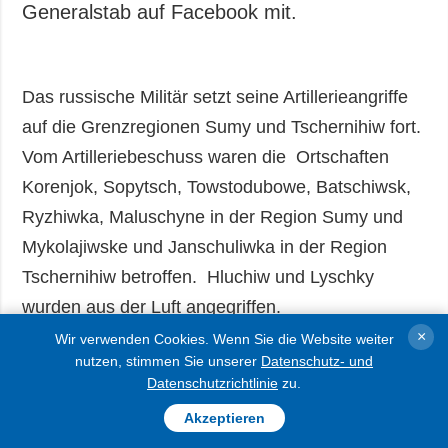
Generalstab auf Facebook mit.
Das russische Militär setzt seine Artillerieangriffe
auf die Grenzregionen Sumy und Tschernihiw fort.
Vom Artilleriebeschuss waren die Ortschaften
Korenjok, Sopytsch, Towstodubowe, Batschiwsk,
Ryzhiwka, Maluschyne in der Region Sumy und
Mykolajiwske und Janschuliwka in der Region
Tschernihiw betroffen. Hluchiw und Lyschky
wurden aus der Luft angegriffen.
×
Wir verwenden Cookies. Wenn Sie die Website weiter
Im Raum Piwnitschosloboschansk und Kursk kam
nutzen, stimmen Sie unserer
Datenschutz- und
Datenschutzrichtlinie
zu.
es zu vier Zusammenstößen zwischen den
Akzeptieren
ukrainischen und russischen Streitkräften. An