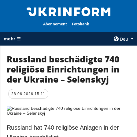
Abonnement
Fotobank
mehr ☰
Deu
×
Russland beschädigte 740
religiöse Einrichtungen in
ALLE
AGENTUR
RUBRIKEN
der Ukraine – Selenskyj
Über uns
Krieg
Kontakte
Wiederaufbau
28.06.2026 15:11
services
der Ukraine
Politik zur
Politik
Vertraulichkeit
und zum Schutz
Wirtschaft
personenbezogener
Russland hat 740 religiöse Anlagen in der
Militär
Daten