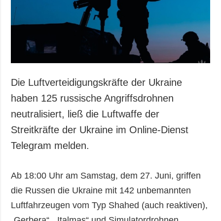
Gesellschaft und
Kultur
Sport
Kriminalität
Notstand und
Notfälle
Die Luftverteidigungskräfte der Ukraine
ZUSÄTZLICH
LEISTUNGEN
haben 125 russische Angriffsdrohnen
Veröffentlichungen
Abonnement
neutralisiert, ließ die Luftwaffe der
Interview
Fotobank
Streitkräfte der Ukraine im Online-Dienst
Fotos
Telegram melden.
Video
Ab 18:00 Uhr am Samstag, dem 27. Juni, griffen
die Russen die Ukraine mit 142 unbemannten
Luftfahrzeugen vom Typ Shahed (auch reaktiven),
„Gerbera“, „Italmas“ und Simulatordrohnen