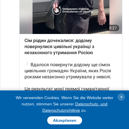
×
Wir verwenden Cookies. Wenn Sie die Website weiter
nutzen, stimmen Sie unserer
Datenschutz- und
Datenschutzrichtlinie
zu.
Akzeptieren