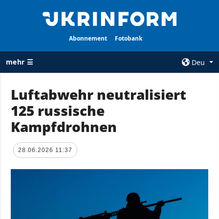
Abonnement
Fotobank
mehr ☰
Deu
×
Luftabwehr neutralisiert
125 russische
ALLE
AGENTUR
RUBRIKEN
Kampfdrohnen
Über uns
Krieg
Kontakte
Wiederaufbau
28.06.2026 11:37
services
der Ukraine
Politik zur
Politik
Vertraulichkeit
und zum Schutz
Wirtschaft
personenbezogener
Militär
Daten