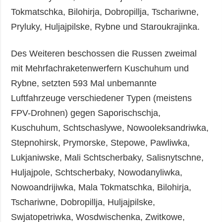
Tokmatschka, Bilohirja, Dobropillja, Tschariwne,
Pryluky, Huljajpilske, Rybne und Staroukrajinka.
Des Weiteren beschossen die Russen zweimal
mit Mehrfachraketenwerfern Kuschuhum und
Rybne, setzten 593 Mal unbemannte
Luftfahrzeuge verschiedener Typen (meistens
FPV-Drohnen) gegen Saporischschja,
Kuschuhum, Schtschaslywe, Nowooleksandriwka,
Stepnohirsk, Prymorske, Stepowe, Pawliwka,
Lukjaniwske, Mali Schtscherbaky, Salisnytschne,
Huljajpole, Schtscherbaky, Nowodanyliwka,
Nowoandrijiwka, Mala Tokmatschka, Bilohirja,
Tschariwne, Dobropillja, Huljajpilske,
Swjatopetriwka, Wosdwischenka, Zwitkowe,