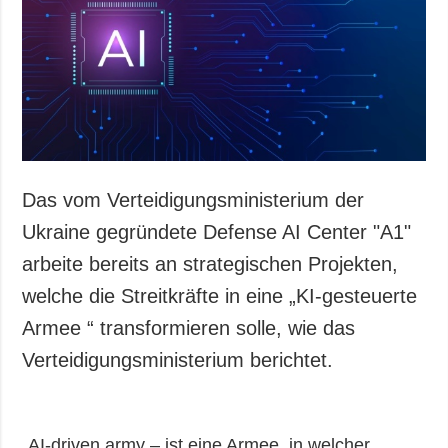
Gesellschaft und
Kultur
Sport
Kriminalität
Notstand und
Notfälle
ZUSÄTZLICH
LEISTUNGEN
Das vom Verteidigungsministerium der
Veröffentlichungen
Abonnement
Ukraine gegründete Defense AI Center "A1"
Interview
Fotobank
arbeite bereits an strategischen Projekten,
Fotos
welche die Streitkräfte in eine „KI-gesteuerte
Video
Armee “ transformieren solle, wie das
Verteidigungsministerium berichtet.
„AI-driven army – ist eine Armee, in welcher