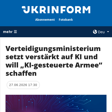
Abonnement
Fotobank
mehr ☰
Deu
×
Verteidigungsministerium
setzt verstärkt auf KI und
ALLE
AGENTUR
RUBRIKEN
will „KI-gesteuerte Armee“
Über uns
Krieg
schaffen
Kontakte
Wiederaufbau
services
der Ukraine
27.06.2026 17:30
Politik zur
Politik
Vertraulichkeit
und zum Schutz
Wirtschaft
personenbezogener
Militär
Daten