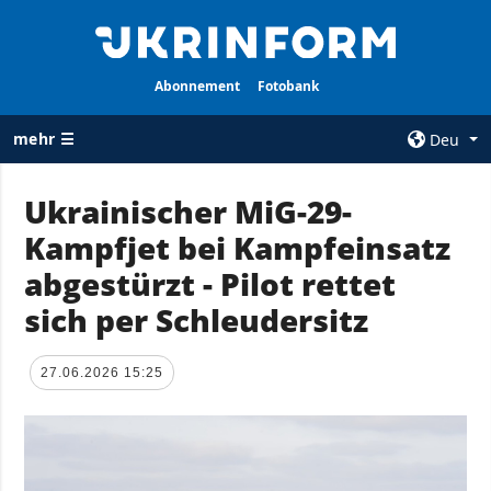
Abonnement
Fotobank
mehr ☰
Deu
×
Ukrainischer MiG-29-
Kampfjet bei Kampfeinsatz
ALLE
AGENTUR
RUBRIKEN
abgestürzt - Pilot rettet
Über uns
Krieg
sich per Schleudersitz
Kontakte
Wiederaufbau
services
der Ukraine
27.06.2026 15:25
Politik zur
Politik
Vertraulichkeit
und zum Schutz
Wirtschaft
personenbezogener
Militär
Daten