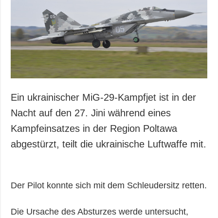
Gesellschaft und
Kultur
Sport
Kriminalität
Notstand und
Notfälle
ZUSÄTZLICH
LEISTUNGEN
Ein ukrainischer MiG-29-Kampfjet ist in der
Veröffentlichungen
Abonnement
Nacht auf den 27. Jini während eines
Interview
Fotobank
Kampfeinsatzes in der Region Poltawa
Fotos
abgestürzt, teilt die ukrainische Luftwaffe mit.
Video
Der Pilot konnte sich mit dem Schleudersitz retten.
Die Ursache des Absturzes werde untersucht,