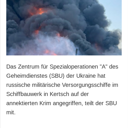
Gesellschaft und
Kultur
Sport
Kriminalität
Notstand und
Notfälle
ZUSÄTZLICH
LEISTUNGEN
Veröffentlichungen
Abonnement
Das Zentrum für Spezialoperationen "A" des
Interview
Fotobank
Geheimdienstes (SBU) der Ukraine hat
Fotos
russische militärische Versorgungsschiffe im
Video
Schiffbauwerk in Kertsch auf der
annektierten Krim angegriffen, teilt der SBU
mit.