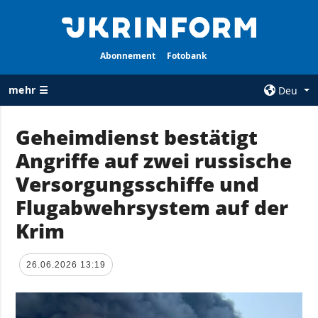
Abonnement
Fotobank
mehr ☰
Deu
×
Geheimdienst bestätigt
Angriffe auf zwei russische
ALLE
AGENTUR
RUBRIKEN
Versorgungsschiffe und
Über uns
Krieg
Flugabwehrsystem auf der
Kontakte
Wiederaufbau
Krim
services
der Ukraine
Politik zur
Politik
Vertraulichkeit
26.06.2026 13:19
und zum Schutz
Wirtschaft
personenbezogener
Militär
Daten