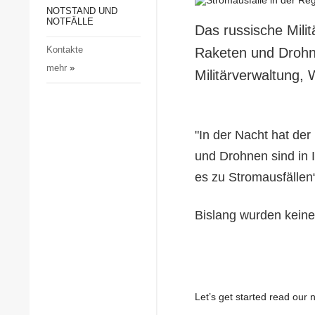
Gesellschaft und Kultur
NOTSTAND UND
NOTFÄLLE
Das russische Milit
Sport
Kontakte
Raketen und Drohne
Kriminalität
mehr
»
Militärverwaltung, 
Notstand und Notfälle
"In der Nacht hat de
und Drohnen sind in 
es zu Stromausfällen
Bislang wurden kein
Let’s get started read ou