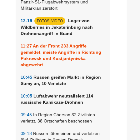
Panzir-S1-Flugabwehrsystem und
Militärkran zerstört
12:19
Lager von
FOTOS, VIDEO
Wildberries in Jekaterinburg nach
Drohnenangriff in Brand
11:27
An der Front 233 Angriffe
gemeldet, meiste Angriffe in Richtung
Pokrowsk und Kostjantyniwka
abgewehrt
10:45
Russen greifen Markt in Region
Sumy an, 10 Verletzte
10:05
Luftabwehr neutralisiert 114
russische Kamikaze-Drohnen
09:45
In Region Cherson 32 Zivilisten
verletzt, 38 Ortschaften beschossen
09:18
Russen töten einen und verletzen
fünf Zivilisten in Region Donezk