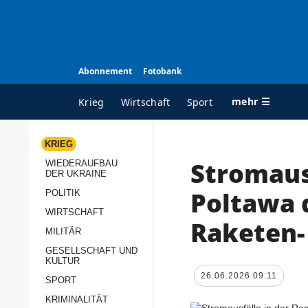
Abonnement
Fotobank
mehr ☰
Krieg
Wirtschaft
Sport
KRIEG
Stromaus
WIEDERAUFBAU
ALLE RUBRIKEN
A
DER UKRAINE
Krieg
Ü
Poltawa 
POLITIK
Wiederaufbau der
K
WIRTSCHAFT
Raketen-
Ukraine
MILITÄR
s
Politik
GESELLSCHAFT UND
P
KULTUR
Wirtschaft
u
26.06.2026 09:11
SPORT
p
Militär
KRIMINALITÄT
D