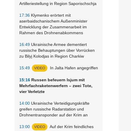
Artilleriestellung in Region Saporischschja
17:36
Klymenko erörtert mit
aserbaidschanischem Außenminister
Entwicklung der Zusammenarbeit im
Rahmen des Drohnenabkommens
16:49
Ukrainische Armee dementiert
russische Behauptungen über Vorrücken
zu Bilyj Kolodjas in Region Charkiw
15:49
In Jalta Hafen angegriffen
VIDEO
15:16
Russen befeuern Isjum mit
Mehrfachraketenwerfern – zwei Tote,
vier Verletzte
14:00
Ukrainische Verteidigungskräfte
greifen russische Radarstation und
Drohnentransponder auf der Krim an
13:00
Auf der Krim feindliches
VIDEO