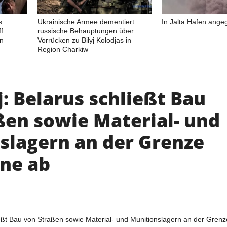
s
Ukrainische Armee dementiert
In Jalta Hafen angeg
f
russische Behauptungen über
in
Vorrücken zu Bilyj Kolodjas in
Region Charkiw
: Belarus schließt Bau
ßen sowie Material- und
slagern an der Grenze
ine ab