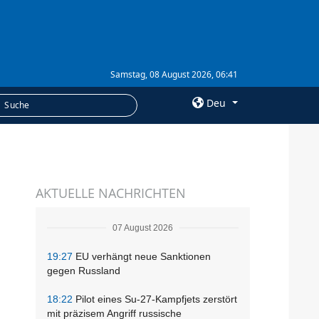
Samstag, 08 August 2026, 06:41
Deu
×
LEISTUNGEN
AKTUELLE NACHRICHTEN
Abonnement
Fotobank
07 August 2026
19:27
EU verhängt neue Sanktionen
gegen Russland
18:22
Pilot eines Su-27-Kampfjets zerstört
mit präzisem Angriff russische